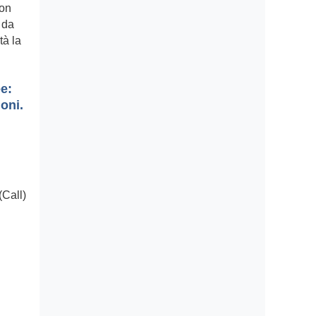
ion
i da
tà la
e:
oni.
(Call)