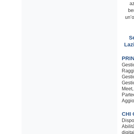
az
ben
un’o
S
Laz
PRIN
Gesti
Raggi
Gesti
Gesti
Meet,
Parte
Aggio
CHI
Dispon
Abili
digita