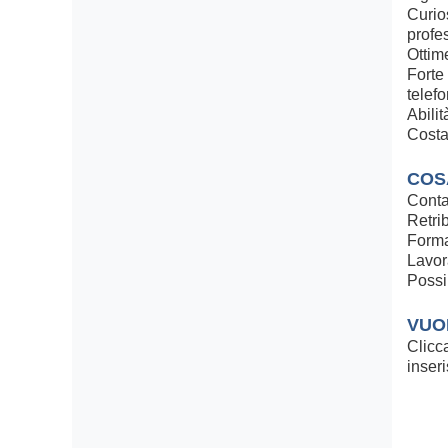
Curio
profe
Ottim
Forte
telef
Abili
Costa
COS
Contat
Retri
Form
Lavor
Possib
VUO
Clicc
inseri