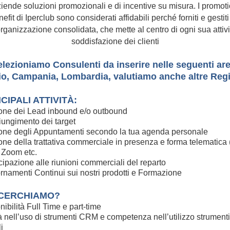
iende soluzioni promozionali e di incentive su misura. I promot
efit di Iperclub sono considerati affidabili perché forniti e gestit
rganizzazione consolidata, che mette al centro di ogni sua attivi
soddisfazione dei clienti
elezioniamo Consulenti da inserire nelle seguenti are
io, Campania, Lombardia, valutiamo anche altre Regi
CIPALI ATTIVITÀ:
one dei Lead inbound e/o outbound
ungimento dei target
one degli Appuntamenti secondo la tua agenda personale
one della trattativa commerciale in presenza e forma telematica 
 Zoom etc.
cipazione alle riunioni commerciali del reparto
rnamenti Continui sui nostri prodotti e Formazione
 CERCHIAMO?
ibilità Full Time e part-time
tà nell’uso di strumenti CRM e competenza nell’utilizzo strumenti
li