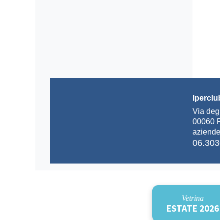
Iperclu
Via degl
00060 F
aziende
06.30
Vetrina
ESTATE 2026