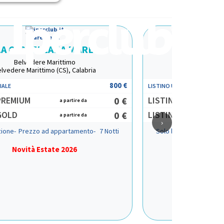
Mare Italia
Mar
LA CASTELLANA MARE
PORTORO
Belvedere Marittimo
F
lvedere Marittimo (CS), Calabria
Furnari 
800 €
IALE
LISTINO UFFICIALE
PREMIUM
0 €
LISTINO PREMIUM
a partire da
GOLD
0 €
LISTINO GOLD
a partire da
›
zione-
Prezzo ad appartamento-
7 Notti
Solo locazione-
Prezz
Novità Estate 2026
Novità 