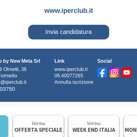
www.iperclub.i
t
Invia candidatura
b by New Meta Srl
Link
Social
i Olmetti, 36
www.iperclub.it
ormello
06.40077265
@iperclub.it
Annulla iscrizione
303750
Vetrina
Vetrina
OFFERTA SPECIALE
WEEK END ITALIA
MON