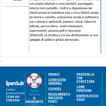
con ampio solarium e zona bambini, parcheggio
interno non custodito. Inoltre a disposizione dei
clienti presso la Castellana alta a circa 500mt campo
da tennis e calcetto, animazione serale in anfiteatro,
con cabaret e spettacoli, palestra, bazar, tabacchi,
edicola, parrucchiera, centro benessere,
supermarket, pizzeria grill e ristorante
SPIAGGIA: La struttura si trova direttamente su una
spiaggia di sabbia e ghiaia attrezzata.
.
PRIVACY
PROPONI LA
TUA
CONDIZIONI
STRUTTURA
GENERALI
COME
COOKIES
Codice
FUNZIONA
Fondo
promozionale:
REGOLAMENTO
Garanzia
DIVENTA SOCIO
12266 del
RACCOLTA
IL
GOLD
7/08/2026
PUNTI
SALVAGENTE
n. 2025/1 -