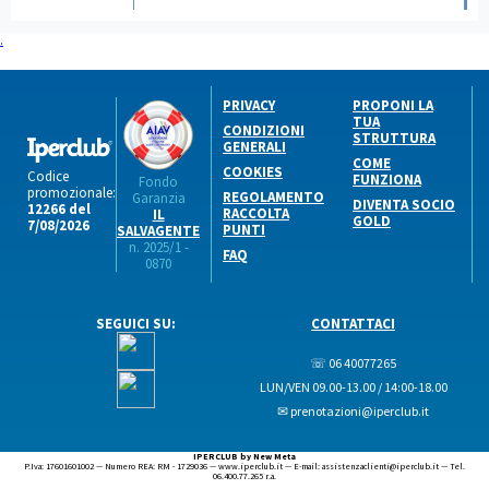
.
PRIVACY
PROPONI LA
TUA
CONDIZIONI
STRUTTURA
GENERALI
COME
COOKIES
Codice
FUNZIONA
Fondo
promozionale:
REGOLAMENTO
Garanzia
DIVENTA SOCIO
12266 del
RACCOLTA
IL
GOLD
7/08/2026
PUNTI
SALVAGENTE
n. 2025/1 -
FAQ
0870
SEGUICI SU:
CONTATTACI
☏ 06 40077265
LUN/VEN 09.00-13.00 / 14:00-18.00
✉ prenotazioni@iperclub.it
IPERCLUB by New Meta
P.Iva: 17601601002 — Numero REA: RM - 1729036 — www.iperclub.it — E-mail: assistenzaclienti@iperclub.it — Tel.
06.400.77.265 r.a.