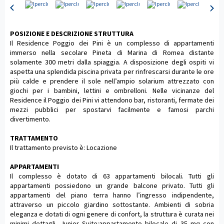
POSIZIONE E DESCRIZIONE STRUTTURA
Il Residence Poggio dei Pini è un complesso di appartamenti
immerso nella secolare Pineta di Marina di Romea distante
solamente 300 metri dalla spiaggia. A disposizione degli ospiti vi
aspetta una splendida piscina privata per rinfrescarsi durante le ore
più calde e prendere il sole nell’ampio solarium attrezzato con
giochi per i bambini, lettini e ombrelloni. Nelle vicinanze del
Residence il Poggio dei Pini vi attendono bar, ristoranti, fermate dei
mezzi pubblici per spostarvi facilmente e famosi parchi
divertimento.
TRATTAMENTO
Il trattamento previsto è: Locazione
APPARTAMENTI
Il complesso è dotato di 63 appartamenti bilocali. Tutti gli
appartamenti possiedono un grande balcone privato. Tutti gli
appartamenti del piano terra hanno l’ingresso indipendente,
attraverso un piccolo giardino sottostante. Ambienti di sobria
eleganza e dotati di ogni genere di confort, la struttura è curata nei
minimi dettagli. Junior Suite:appartamento bilocale di 35 mq con