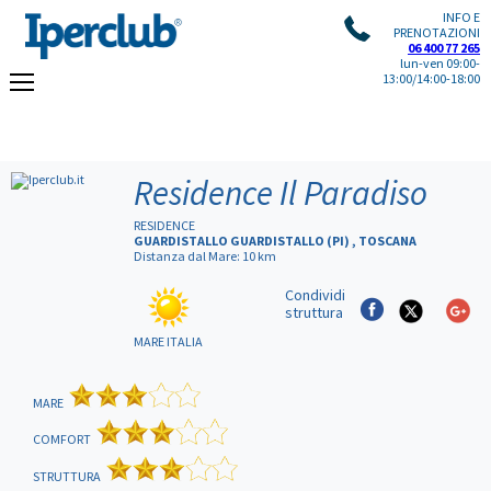
INFO E
PRENOTAZIONI
06 400 77 265
lun-ven 09:00-
13:00/14:00-18:00
Residence Il Paradiso
RESIDENCE
GUARDISTALLO GUARDISTALLO (PI) , TOSCANA
Distanza dal Mare: 10 km
Condividi
struttura
MARE ITALIA
MARE
COMFORT
STRUTTURA