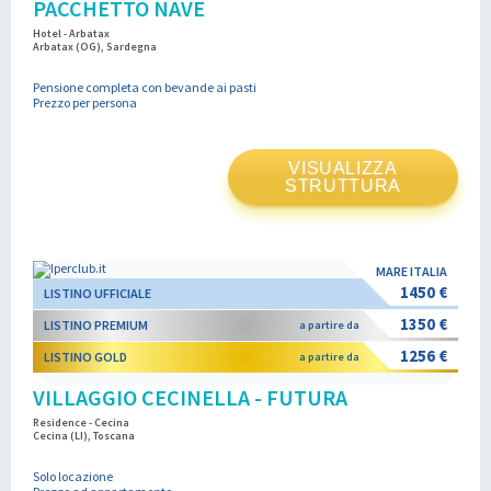
PACCHETTO NAVE
Hotel - Arbatax
Arbatax (OG), Sardegna
Pensione completa con bevande ai pasti
Prezzo per persona
VISUALIZZA
STRUTTURA
MARE ITALIA
1450 €
LISTINO UFFICIALE
1350 €
LISTINO PREMIUM
a partire da
1256 €
LISTINO GOLD
a partire da
VILLAGGIO CECINELLA - FUTURA
Residence - Cecina
Cecina (LI), Toscana
Solo locazione