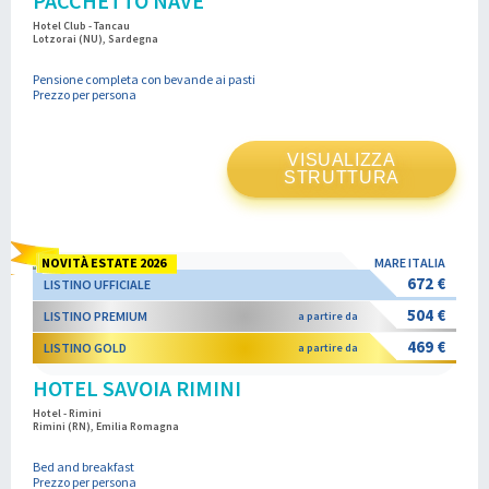
PACCHETTO NAVE
Hotel Club - Tancau
Lotzorai (NU), Sardegna
Pensione completa con bevande ai pasti
Prezzo per persona
VISUALIZZA
STRUTTURA
NOVITÀ ESTATE 2026
MARE ITALIA
672 €
LISTINO UFFICIALE
504 €
LISTINO PREMIUM
a partire da
469 €
LISTINO GOLD
a partire da
HOTEL SAVOIA RIMINI
Hotel - Rimini
Rimini (RN), Emilia Romagna
Bed and breakfast
Prezzo per persona