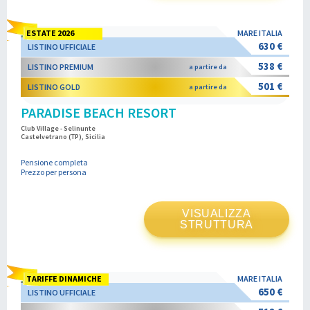
ESTATE 2026
MARE ITALIA
630 €
LISTINO UFFICIALE
538 €
LISTINO PREMIUM
a partire da
501 €
LISTINO GOLD
a partire da
PARADISE BEACH RESORT
Club Village - Selinunte
Castelvetrano (TP), Sicilia
Pensione completa
Prezzo per persona
VISUALIZZA
STRUTTURA
TARIFFE DINAMICHE
MARE ITALIA
650 €
LISTINO UFFICIALE