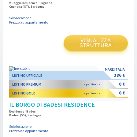
Villaggio Residence - Cugnana
Cugnana (OT), Sardegna
Solo locazione
Prezzo ad appartamento
VISUALIZZA
STRUTTURA
MARE ITALIA
386 €
LISTINO UFFICIALE
0 €
LISTINO PREMIUM
a partire da
0 €
LISTINO GOLD
a partire da
IL BORGO DI BADESI RESIDENCE
Residence - Badesi
Badesi (SS), Sardegna
Solo locazione
Prezzo ad appartamento