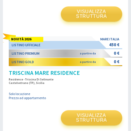
VISUALIZZA
STRUTTURA
NOVITÀ 2026
MARE ITALIA
450 €
LISTINO UFFICIALE
0 €
LISTINO PREMIUM
a partire da
0 €
LISTINO GOLD
a partire da
TRISCINA MARE RESIDENCE
Residence - Triscina Di Selinunte
Castelvetrano (TP), Sicilia
Solo locazione
Prezzo ad appartamento
VISUALIZZA
STRUTTURA