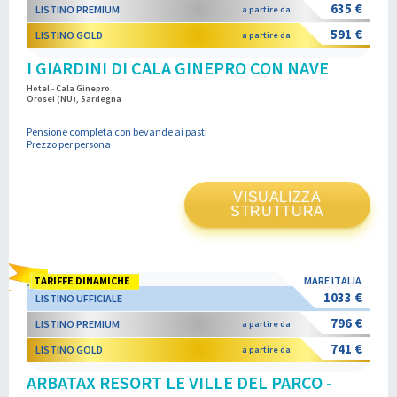
635 €
LISTINO PREMIUM
a partire da
591 €
LISTINO GOLD
a partire da
I GIARDINI DI CALA GINEPRO CON NAVE
Hotel - Cala Ginepro
Orosei (NU), Sardegna
Pensione completa con bevande ai pasti
Prezzo per persona
VISUALIZZA
STRUTTURA
TARIFFE DINAMICHE
MARE ITALIA
1033 €
LISTINO UFFICIALE
796 €
LISTINO PREMIUM
a partire da
741 €
LISTINO GOLD
a partire da
ARBATAX RESORT LE VILLE DEL PARCO -