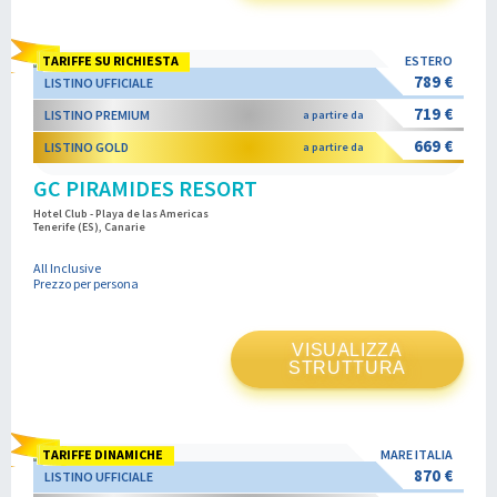
TARIFFE SU RICHIESTA
ESTERO
789 €
LISTINO UFFICIALE
719 €
LISTINO PREMIUM
a partire da
669 €
LISTINO GOLD
a partire da
GC PIRAMIDES RESORT
Hotel Club - Playa de las Americas
Tenerife (ES), Canarie
All Inclusive
Prezzo per persona
VISUALIZZA
STRUTTURA
TARIFFE DINAMICHE
MARE ITALIA
870 €
LISTINO UFFICIALE