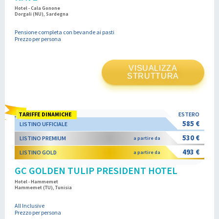
Hotel - Cala Gonone
Dorgali (NU), Sardegna
Pensione completa con bevande ai pasti
Prezzo per persona
VISUALIZZA
STRUTTURA
TARIFFE DINAMICHE
ESTERO
585 €
LISTINO UFFICIALE
530 €
LISTINO PREMIUM
a partire da
493 €
LISTINO GOLD
a partire da
GC GOLDEN TULIP PRESIDENT HOTEL
Hotel - Hammemet
Hammemet (TU), Tunisia
All Inclusive
Prezzo per persona