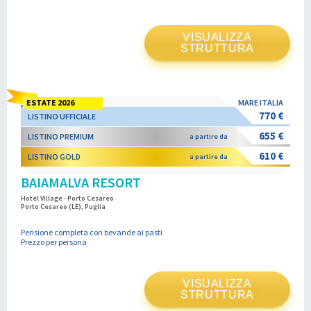
VISUALIZZA
STRUTTURA
ESTATE 2026
MARE ITALIA
770 €
LISTINO UFFICIALE
655 €
LISTINO PREMIUM
a partire da
610 €
LISTINO GOLD
a partire da
BAIAMALVA RESORT
Hotel Village - Porto Cesareo
Porto Cesareo (LE), Puglia
Pensione completa con bevande ai pasti
Prezzo per persona
VISUALIZZA
STRUTTURA