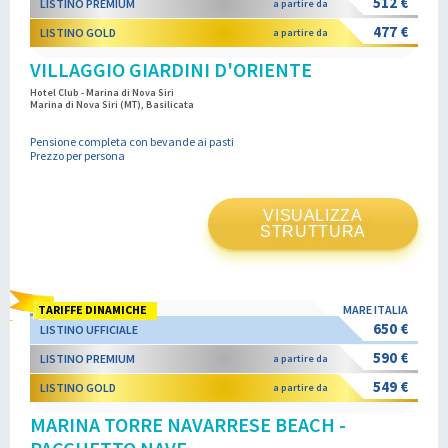
512 €
LISTINO PREMIUM
a partire da
477 €
LISTINO GOLD
a partire da
VILLAGGIO GIARDINI D'ORIENTE
Hotel Club - Marina di Nova Siri
Marina di Nova Siri (MT), Basilicata
Pensione completa con bevande ai pasti
Prezzo per persona
VISUALIZZA
STRUTTURA
TARIFFE DINAMICHE
MARE ITALIA
650 €
LISTINO UFFICIALE
590 €
LISTINO PREMIUM
a partire da
549 €
LISTINO GOLD
a partire da
MARINA TORRE NAVARRESE BEACH -