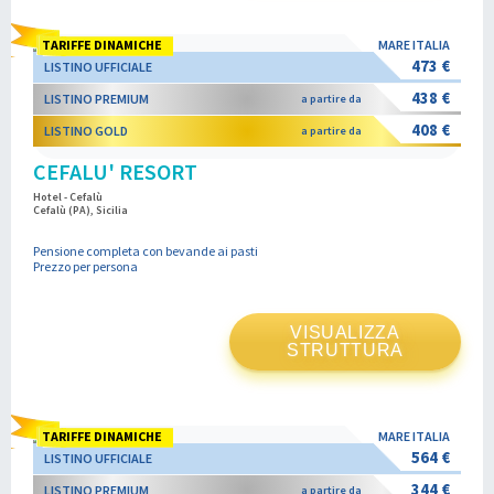
TARIFFE DINAMICHE
MARE ITALIA
473 €
LISTINO UFFICIALE
438 €
LISTINO PREMIUM
a partire da
408 €
LISTINO GOLD
a partire da
CEFALU' RESORT
Hotel - Cefalù
Cefalù (PA), Sicilia
Pensione completa con bevande ai pasti
Prezzo per persona
VISUALIZZA
STRUTTURA
TARIFFE DINAMICHE
MARE ITALIA
564 €
LISTINO UFFICIALE
344 €
LISTINO PREMIUM
a partire da