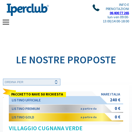
INFO E
PRENOTAZIONI
06 400 77 265
lun-ven 09:00-
13:00/14:00-18:00
LE NOSTRE PROPOSTE
Trovate
17
strutture
PACCHETTO NAVE SU RICHIESTA
MARE ITALIA
240 €
LISTINO UFFICIALE
0 €
LISTINO PREMIUM
a partire da
0 €
LISTINO GOLD
a partire da
VILLAGGIO CUGNANA VERDE