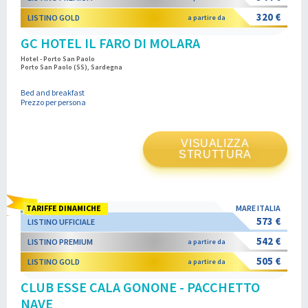
320 €
LISTINO GOLD
a partire da
GC HOTEL IL FARO DI MOLARA
Hotel - Porto San Paolo
Porto San Paolo (SS), Sardegna
Bed and breakfast
Prezzo per persona
VISUALIZZA
STRUTTURA
TARIFFE DINAMICHE
MARE ITALIA
573 €
LISTINO UFFICIALE
542 €
LISTINO PREMIUM
a partire da
505 €
LISTINO GOLD
a partire da
CLUB ESSE CALA GONONE - PACCHETTO
NAVE