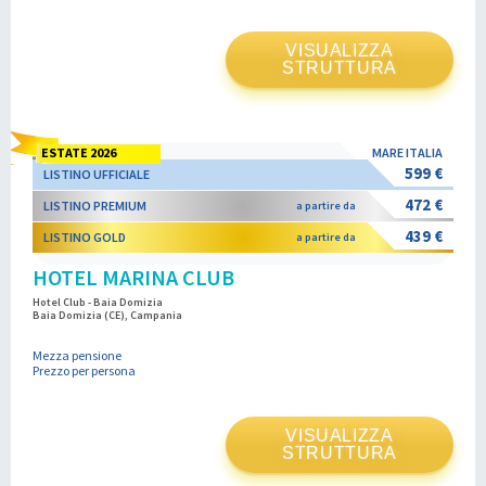
VISUALIZZA
STRUTTURA
ESTATE 2026
MARE ITALIA
599 €
LISTINO UFFICIALE
472 €
LISTINO PREMIUM
a partire da
439 €
LISTINO GOLD
a partire da
HOTEL MARINA CLUB
Hotel Club - Baia Domizia
Baia Domizia (CE), Campania
Mezza pensione
Prezzo per persona
VISUALIZZA
STRUTTURA