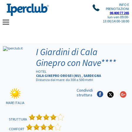
INFO E
PRENOTAZIONI
06 400 77 265
lun-ven 09:00-
13:00/14:00-18:00
I Giardini di Cala
Ginepro con Nave
****
HOTEL
CALA GINEPRO OROSEI (NU) , SARDEGNA
Distanza dal mare: da 300 a 500 metri
Condividi
struttura
MARE ITALIA
STRUTTURA
COMFORT