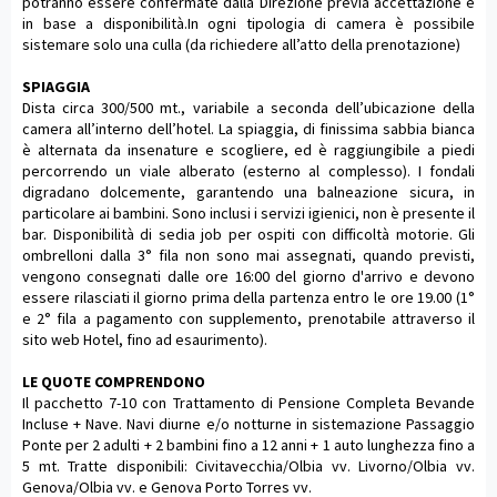
potranno essere confermate dalla Direzione previa accettazione e
in base a disponibilità.In ogni tipologia di camera è possibile
sistemare solo una culla (da richiedere all’atto della prenotazione)
SPIAGGIA
Dista circa 300/500 mt., variabile a seconda dell’ubicazione della
camera all’interno dell’hotel. La spiaggia, di finissima sabbia bianca
è alternata da insenature e scogliere, ed è raggiungibile a piedi
percorrendo un viale alberato (esterno al complesso). I fondali
digradano dolcemente, garantendo una balneazione sicura, in
particolare ai bambini. Sono inclusi i servizi igienici, non è presente il
bar. Disponibilità di sedia job per ospiti con difficoltà motorie. Gli
ombrelloni dalla 3° fila non sono mai assegnati, quando previsti,
vengono consegnati dalle ore 16:00 del giorno d'arrivo e devono
essere rilasciati il giorno prima della partenza entro le ore 19.00 (1°
e 2° fila a pagamento con supplemento, prenotabile attraverso il
sito web Hotel, fino ad esaurimento).
LE QUOTE COMPRENDONO
Il pacchetto 7-10 con Trattamento di Pensione Completa Bevande
Incluse + Nave. Navi diurne e/o notturne in sistemazione Passaggio
Ponte per 2 adulti + 2 bambini fino a 12 anni + 1 auto lunghezza fino a
5 mt. Tratte disponibili: Civitavecchia/Olbia vv. Livorno/Olbia vv.
Genova/Olbia vv. e Genova Porto Torres vv.