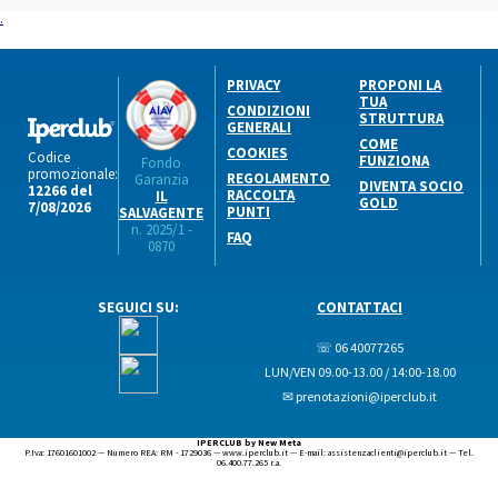
.
PRIVACY
PROPONI LA
TUA
CONDIZIONI
STRUTTURA
GENERALI
COME
COOKIES
Codice
FUNZIONA
Fondo
promozionale:
REGOLAMENTO
Garanzia
DIVENTA SOCIO
12266 del
RACCOLTA
IL
GOLD
7/08/2026
PUNTI
SALVAGENTE
n. 2025/1 -
FAQ
0870
SEGUICI SU:
CONTATTACI
☏ 06 40077265
LUN/VEN 09.00-13.00 / 14:00-18.00
✉ prenotazioni@iperclub.it
IPERCLUB by New Meta
P.Iva: 17601601002 — Numero REA: RM - 1729036 — www.iperclub.it — E-mail: assistenzaclienti@iperclub.it — Tel.
06.400.77.265 r.a.