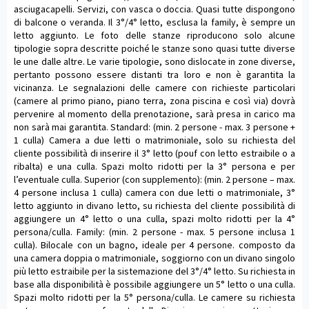
asciugacapelli. Servizi, con vasca o doccia. Quasi tutte dispongono
di balcone o veranda. Il 3°/4° letto, esclusa la family, è sempre un
letto aggiunto. Le foto delle stanze riproducono solo alcune
tipologie sopra descritte poiché le stanze sono quasi tutte diverse
le une dalle altre. Le varie tipologie, sono dislocate in zone diverse,
pertanto possono essere distanti tra loro e non è garantita la
vicinanza. Le segnalazioni delle camere con richieste particolari
(camere al primo piano, piano terra, zona piscina e così via) dovrà
pervenire al momento della prenotazione, sarà presa in carico ma
non sarà mai garantita. Standard: (min. 2 persone - max. 3 persone +
1 culla) Camera a due letti o matrimoniale, solo su richiesta del
cliente possibilità di inserire il 3° letto (pouf con letto estraibile o a
ribalta) e una culla. Spazi molto ridotti per la 3° persona e per
l’eventuale culla. Superior (con supplemento): (min. 2 persone – max.
4 persone inclusa 1 culla) camera con due letti o matrimoniale, 3°
letto aggiunto in divano letto, su richiesta del cliente possibilità di
aggiungere un 4° letto o una culla, spazi molto ridotti per la 4°
persona/culla. Family: (min. 2 persone - max. 5 persone inclusa 1
culla). Bilocale con un bagno, ideale per 4 persone. composto da
una camera doppia o matrimoniale, soggiorno con un divano singolo
più letto estraibile per la sistemazione del 3°/4° letto. Su richiesta in
base alla disponibilità è possibile aggiungere un 5° letto o una culla.
Spazi molto ridotti per la 5° persona/culla. Le camere su richiesta