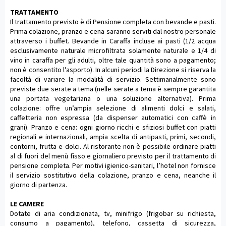
TRATTAMENTO
Il trattamento previsto è di Pensione completa con bevande e pasti.
Prima colazione, pranzo e cena saranno serviti dal nostro personale
attraverso i buffet. Bevande in Caraffa incluse ai pasti (1/2 acqua
esclusivamente naturale microfiltrata solamente naturale e 1/4 di
vino in caraffa per gli adulti, oltre tale quantità sono a pagamento;
non è consentito l'asporto). In alcuni periodi la Direzione si riserva la
facoltà di variare la modalità di servizio. Settimanalmente sono
previste due serate a tema (nelle serate a tema è sempre garantita
una portata vegetariana o una soluzione alternativa). Prima
colazione: offre un’ampia selezione di alimenti dolci e salati,
caffetteria non espressa (da dispenser automatici con caffè in
grani). Pranzo e cena: ogni giorno ricchi e sfiziosi buffet con piatti
regionali e internazionali, ampia scelta di antipasti, primi, secondi,
contorni, frutta e dolci. Al ristorante non è possibile ordinare piatti
al di fuori del menù fisso e giornaliero previsto per il trattamento di
pensione completa. Per motivi igienico-sanitari, l’hotel non fornisce
il servizio sostitutivo della colazione, pranzo e cena, neanche il
giorno di partenza.
LE CAMERE
Dotate di aria condizionata, tv, minifrigo (frigobar su richiesta,
consumo a pagamento), telefono, cassetta di sicurezza,