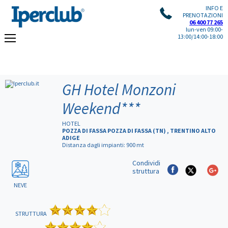
INFO E
PRENOTAZIONI
06 400 77 265
lun-ven 09:00-
13:00/14:00-18:00
GH Hotel Monzoni
Weekend
***
HOTEL
POZZA DI FASSA POZZA DI FASSA (TN) , TRENTINO ALTO
ADIGE
Distanza dagli impianti: 900 mt
Condividi
struttura
NEVE
STRUTTURA