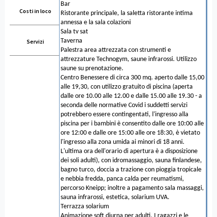
Bar
Costi in loco
Ristorante principale, la saletta ristorante intima
annessa e la sala colazioni
Sala tv sat
Taverna
Servizi
Palestra area attrezzata con strumenti e
attrezzature Technogym, saune infrarossi. Utilizzo
saune su prenotazione.
Centro Benessere di circa 300 mq. aperto dalle 15,00
alle 19,30, con utilizzo gratuito di piscina (aperta
dalle ore 10.00 alle 12.00 e dalle 15.00 alle 19.30 - a
seconda delle normative Covid i suddetti servizi
potrebbero essere contingentati, l'ingresso alla
piscina per i bambini è consentito dalle ore 10:00 alle
ore 12:00 e dalle ore 15:00 alle ore 18:30, è vietato
l'ingresso alla zona umida ai minori di 18 anni.
L'ultima ora dell'orario di apertura è a disposizione
dei soli adulti), con idromassaggio, sauna finlandese,
bagno turco, doccia a trazione con pioggia tropicale
e nebbia fredda, panca calda per reumatismi,
percorso Kneipp; inoltre a pagamento sala massaggi,
sauna infrarossi, estetica, solarium UVA.
Terrazza solarium
Animazione soft diurna per adulti. I ragazzi e le