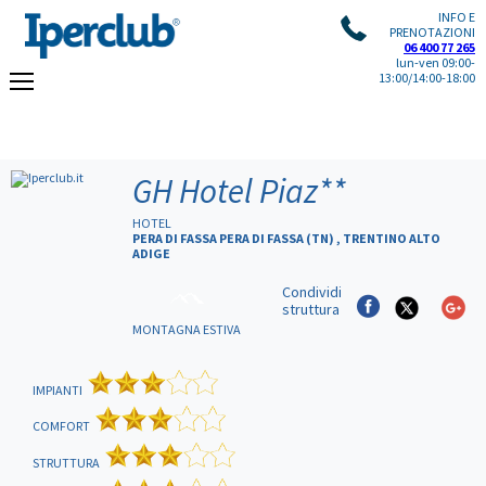
INFO E
PRENOTAZIONI
06 400 77 265
lun-ven 09:00-
13:00/14:00-18:00
GH Hotel Piaz
**
HOTEL
PERA DI FASSA PERA DI FASSA (TN) , TRENTINO ALTO
ADIGE
Condividi
struttura
MONTAGNA ESTIVA
IMPIANTI
COMFORT
STRUTTURA