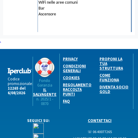
WiFi nelle aree comuni
Bar
Ascensore
.
PRIVACY
PROPONI LA
TUA
CONDIZIONI
STRUTTURA
GENERALI
COME
COOKIES
Codice
FUNZIONA
Fondo
promozionale:
REGOLAMENTO
Garanzia
DIVENTA SOCIO
12265 del
RACCOLTA
IL
GOLD
6/08/2026
PUNTI
SALVAGENTE
n. 2025/1 -
FAQ
0870
SEGUICI SU:
CONTATTACI
☏ 06 40077265