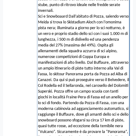
stube, punto di ritrovo ideale nelle fredde serate
invernali.
Sci e Snowboaard Dall’abitato di Pozza, salendo verso
Meida si trova lo Skistadium Aloch con l’omonima
pista nera; illuminata a giorno per lo sci notturno, è
un vero e proprio stadio dello sci con i suoi 1.000 m di
lunghezza, i 500 m di dislivello ed una pendenza
media del 27% (massima del 49%). Ospita gli
allenamenti della squadra azzurra di sci alpino,
numerose competizioni di Coppa Europa e
manifestazioni di alto livello. Dal Buffaure, attraverso
un ampio itinerario di piste tutto interno alla Val di
Fassa, lo skitour Panorama porta da Pozza ad Alba di
Canazei. Da qui si può proseguire verso il Belvedere, il
Col Rodella ed il Sellaronda, nel carosello del Dolomiti
Superski. Pozza offre un campo scuola con tanti
giochi in località Fraine-Pera di Fassa ed un anello per
lo sci di fondo. Partendo da Pozza di Fassa, con una
moderna cabinovia ad agganciamento automatico, si
raggiunge il Buffaure, dove gli amanti dello sci e dello
snowboard possono sfogarsi su circa 17 km di piste,
quasi tutte rosse, ad eccezione della temibile nera
“Vulcano“. Sicuramente è da provare la “Panorama“,