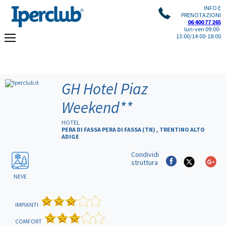
INFO E
PRENOTAZIONI
06 400 77 265
lun-ven 09:00-
13:00/14:00-18:00
GH Hotel Piaz
Weekend
**
HOTEL
PERA DI FASSA PERA DI FASSA (TN) , TRENTINO ALTO
ADIGE
Condividi
struttura
NEVE
IMPIANTI
COMFORT