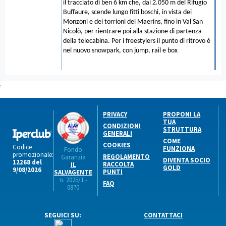
il tracciato di ben 6 km che, dai 2.050 m del Rifugio
Buffaure, scende lungo fitti boschi, in vista dei
Monzoni e dei torrioni dei Maerins, fino in Val San
Nicolò, per rientrare poi alla stazione di partenza
della telecabina. Per i freestylers il punto di ritrovo è
nel nuovo snowpark, con jump, rail e box
.
PRIVACY
PROPONI LA
TUA
CONDIZIONI
STRUTTURA
GENERALI
COME
COOKIES
Codice
FUNZIONA
Fondo
promozionale:
REGOLAMENTO
Garanzia
DIVENTA SOCIO
12268 del
RACCOLTA
IL
GOLD
9/08/2026
PUNTI
SALVAGENTE
n. 2025/1 -
FAQ
0870
SEGUICI SU:
CONTATTACI