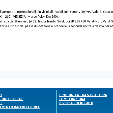
i aeroporti internazionali più vicini alla Val di Sole sono: VERONA (Valerio Cat
 Km 280); VENEZIA (Marco Polo - Km 240).
strada del Brennero (A 22) fino a Trento Nord, poi SP 235 PER Val di Non, Val di S
tatoria all'inizio del paese di Mezzana e prendere la seconda uscita a destra per M
CY
PROPONI LA TUA STRUTTURA
IONI GENERALI
COME FUNZIONA
ES
DIVENTA SOCIO GOLD
AMENTO RACCOLTA PUNTI