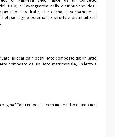
istico di Marilleva 1400 nasce da un concetto
del 1970, all´avanguardia nella distribuzione degli
ampio uso di vetrate, che danno la sensazione di
 nel paesaggio esterno. Le strutture distribuite su
e.
vato. Bilocali da 4 posti letto composto da: un letto
 letto composto da: un letto matrimoniale, un letto a
lla pagina "Costi in Loco" e comunque tutto quanto non