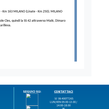
ullo - Km 163 MILANO (Linate - Km 250); MILANO
ole Cles, quindi la SS 42 attraverso Malè, Dimaro
arilleva.
SEGUICI SU:
CONTATTACI
☏ 06 40077265
LUN/VEN 09.00-13.00 /
14:00-18.00
✉