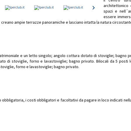
Il centro tur
architettonico 
spazi e nell´
essere immersi
o creano ampie terrazze panoramiche e lasciano intatta la natura circostant
trimoniale e un letto singolo; angolo cottura dotato di stoviglie; bagno pri
to di stoviglie, forno e lavastoviglie; bagno privato. Bilocali da 5 posti
stoviglie, forno e lavastoviglie; bagno privato.
bbligatoria, i costi obbligatori e facoltativi da pagare in loco indicati ne