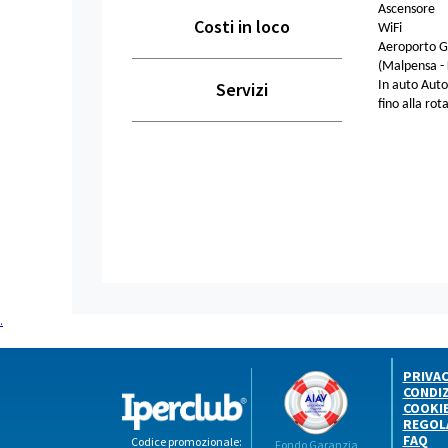
Ascensore
Costi in loco
WiFi
Aeroporto Gl
(Malpensa -
Servizi
In auto Auto
fino alla ro
.
PRIVA
CONDIZ
COOKI
REGOL
FAQ
Codice promozionale:
Fondo Garanzia