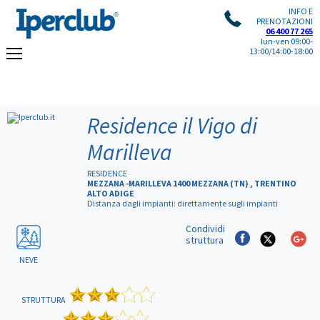
INFO E
PRENOTAZIONI
06 400 77 265
lun-ven 09:00-
13:00/14:00-18:00
Residence il Vigo di
Marilleva
RESIDENCE
MEZZANA -MARILLEVA 1400 MEZZANA (TN) , TRENTINO
ALTO ADIGE
Distanza dagli impianti: direttamente sugli impianti
Condividi
struttura
NEVE
STRUTTURA