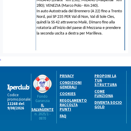
MILANO (Linate - Km 250); MILANO (Malpensa - Km
280); VENEZIA (Marco Polo - Km 240).
In auto Autostrada del Brennero (A 22) fino a Trento
Nord, poi SP 235 PER Val di Non, Val di Sole Cles,
quindi la SS 42 attraverso Malè, Dimaro fino alla
rotatoria all'inizio del paese di Mezzana e prendere
la seconda uscita a destra per Marilleva.
.
PRIVACY
PROPONI LA
TUA
CONDIZIONI
STRUTTURA
GENERALI
COME
COOKIES
Codice
FUNZIONA
Fondo
promozionale:
REGOLAMENTO
Garanzia
DIVENTA SOCIO
12268 del
RACCOLTA
IL
GOLD
9/08/2026
PUNTI
SALVAGENTE
n. 2025/1 -
FAQ
0870