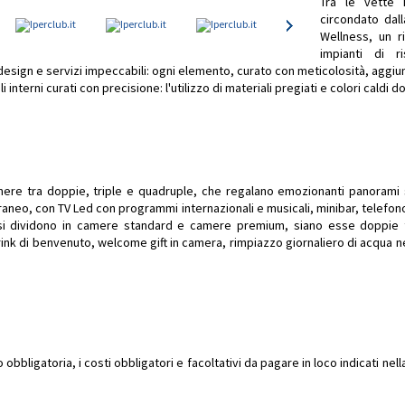
Tra le vette 
circondato dal
Wellness, un r
impianti di r
esign e servizi impeccabili: ogni elemento, curato con meticolosità, aggiu
li interni curati con precisione: l'utilizzo di materiali pregiati e colori cald
re tra doppie, triple e quadruple, che regalano emozionanti panorami s
neo, con TV Led con programmi internazionali e musicali, minibar, telefono
si dividono in camere standard e camere premium, siano esse doppie 
e drink di benvenuto, welcome gift in camera, rimpiazzo giornaliero di acqua
bbligatoria, i costi obbligatori e facoltativi da pagare in loco indicati ne