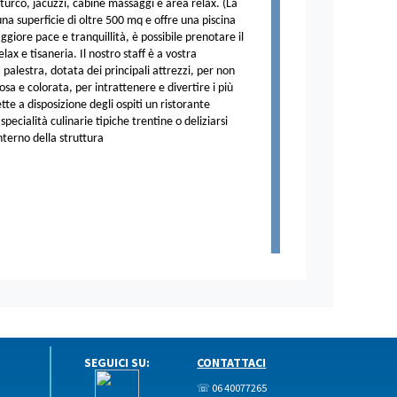
urco, jacuzzi, cabine massaggi e area relax. (La
na superficie di oltre 500 mq e offre una piscina
ggiore pace e tranquillità, è possibile prenotare il
x e tisaneria. Il nostro staff è a vostra
palestra, dotata dei principali attrezzi, per non
a e colorata, per intrattenere e divertire i più
te a disposizione degli ospiti un ristorante
specialità culinarie tipiche trentine o deliziarsi
interno della struttura
SEGUICI SU:
CONTATTACI
☏ 06 40077265