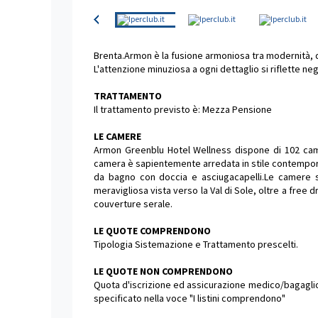
Brenta.Armon è la fusione armoniosa tra modernità, d
L'attenzione minuziosa a ogni dettaglio si riflette neg
TRATTAMENTO
Il trattamento previsto è: Mezza Pensione
LE CAMERE
Armon Greenblu Hotel Wellness dispone di 102 came
camera è sapientemente arredata in stile contempora
da bagno con doccia e asciugacapelli.Le camere 
meravigliosa vista verso la Val di Sole, oltre a fre
couverture serale.
LE QUOTE COMPRENDONO
Tipologia Sistemazione e Trattamento prescelti.
LE QUOTE NON COMPRENDONO
Quota d'iscrizione ed assicurazione medico/bagaglio o
specificato nella voce "I listini comprendono"