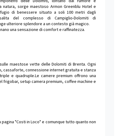
imponenti delle Dolomiti, lontano dal rumore e
la natura, sorge maestoso Armon Greenblu Hotel e
ifugio di benessere situato a soli 100 metri dagli
isalita del complesso di Campiglio-Dolomiti di
nge ulteriore splendore a un contesto già magico.
i donano una sensazione di comfort e raffinatezza.
ulle maestose vette delle Dolomiti di Brenta. Ogni
, cassaforte, connessione internet gratuita e stanza
triple e quadruple.Le camere premium offrono una
 nel frigobar, setup camera premium, coffee machine e
lla pagina "Costi in Loco" e comunque tutto quanto non