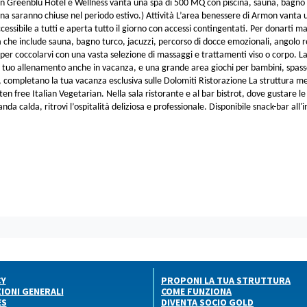
n Greenblu Hotel e Wellness vanta una spa di 500 MQ con piscina, sauna, bagno t
cina saranno chiuse nel periodo estivo.) Attività L’area benessere di Armon vanta u
cessibile a tutti e aperta tutto il giorno con accessi contingentati. Per donarti ma
 che include sauna, bagno turco, jacuzzi, percorso di docce emozionali, angolo rela
 per coccolarvi con una vasta selezione di massaggi e trattamenti viso o corpo. La 
l tuo allenamento anche in vacanza, e una grande area giochi per bambini, spassos
ti, completano la tua vacanza esclusiva sulle Dolomiti Ristorazione La struttura met
ten free Italian Vegetarian. Nella sala ristorante e al bar bistrot, dove gustare le 
da calda, ritrovi l’ospitalità deliziosa e professionale. Disponibile snack-bar all'
CY
PROPONI LA TUA STRUTTURA
IONI GENERALI
COME FUNZIONA
ES
DIVENTA SOCIO GOLD