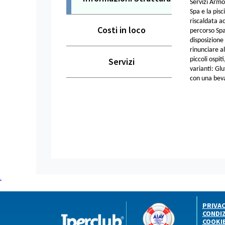
Servizi Armo
Spa e la pis
riscaldata ac
Costi in loco
percorso Spa
disposizione
rinunciare a
Servizi
piccoli ospi
varianti: Glu
con una bevan
.
PRIVA
CONDIZ
COOKI