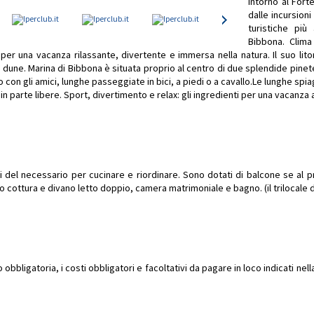
Intorno al Fort
dalle incursioni
turistiche più
Bibbona. Clima
per una vacanza rilassante, divertente e immersa nella natura. Il suo lit
dune. Marina di Bibbona è situata proprio al centro di due splendide pinete
 con gli amici, lunghe passeggiate in bici, a piedi o a cavallo.Le lunghe s
in parte libere. Sport, divertimento e relax: gli ingredienti per una vacanza
 del necessario per cucinare e riordinare. Sono dotati di balcone se al 
o cottura e divano letto doppio, camera matrimoniale e bagno. (il trilocale
bbligatoria, i costi obbligatori e facoltativi da pagare in loco indicati ne