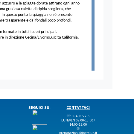
or azzurro e le spiagge dorate attirano ogni anno
una graziosa caletta di ripida scogliera, che
. In questo punto la spiaggia non è presente,
mare trasparente e dai fondali poco profondi.
n fermate in tutti i paesi principali.
re in direzione Cecina/Livorno,uscita California.
SEGUICI SU:
CONTATTACI
☏ 06 40077265
LUN/VEN 09.00-13.00 /
14:00-18.00
✉
prenotazioni@iperclub.it