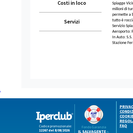
Costi in loco
Spiagge Vici
milioni di tu
permette a b
Servizi
tutto è rocc
Servizio Spia
Aeroporto: Pi
In Auto: S.S
Stazione Fer
.
PRIVA
CONDIZ
COOKI
REGOL
FAQ
Codice promozionale:
Fondo Garanzia
12267 del 8/08/2026
IL SALVAGENTE
n.