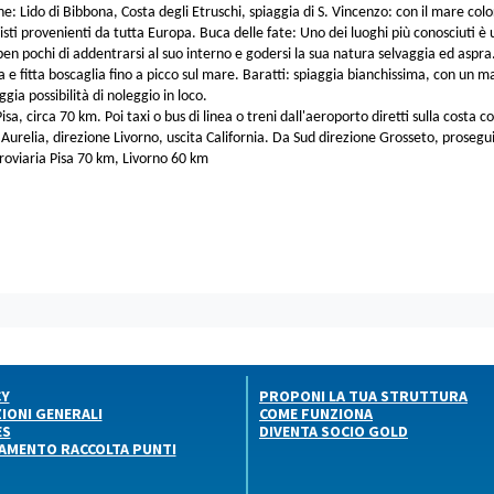
ne: Lido di Bibbona, Costa degli Etruschi, spiaggia di S. Vincenzo: con il mare col
risti provenienti da tutta Europa. Buca delle fate: Uno dei luoghi più conosciuti è 
en pochi di addentrarsi al suo interno e godersi la sua natura selvaggia ed aspra
ia e fitta boscaglia fino a picco sul mare. Baratti: spiaggia bianchissima, con un 
ggia possibilità di noleggio in loco.
sa, circa 70 km. Poi taxi o bus di linea o treni dall'aeroporto diretti sulla costa co
. Aurelia, direzione Livorno, uscita California. Da Sud direzione Grosseto, prosegui
roviaria Pisa 70 km, Livorno 60 km
CY
PROPONI LA TUA STRUTTURA
IONI GENERALI
COME FUNZIONA
ES
DIVENTA SOCIO GOLD
AMENTO RACCOLTA PUNTI