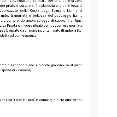
e del ' 700, costruito sul mare per difendere la zona
 dei pirati, è sorta e si è sviluppata una delle località
 apprezzate della Costa degli Etruschi: Marina di
 mite, tranquillità e bellezza del paesaggio hanno
orale comprende ampie spiagge di sabbia fine, tipici
. La Pineta è il luogo ideale per trascorrere giornate
piagge bagnate da un mare incontaminato (Bandiera Blu)
 adatta ad ogni esigenza.
primo o secondo piano e piccolo giardino se al piano
 dispone di 2 camere)
lla pagina "Costi in Loco" e comunque tutto quanto non