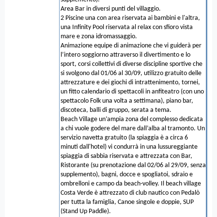
Area Bar in diversi punti del villaggio.
2 Piscine una con area riservata ai bambini e l'altra,
una Infinity Pool riservata al relax con sfioro vista
mare e zona idromassaggio.
Animazione equipe di animazione che vi guiderà per
l’intero soggiorno attraverso il divertimento e lo
sport, corsi collettivi di diverse discipline sportive che
si svolgono dal 01/06 al 30/09, utilizzo gratuito delle
attrezzature e dei giochi di intrattenimento, tornei,
un fitto calendario di spettacoli in anfiteatro (con uno
spettacolo Folk una volta a settimana), piano bar,
discoteca, balli di gruppo, serata a tema.
Beach Village un’ampia zona del complesso dedicata
a chi vuole godere del mare dall’alba al tramonto. Un
servizio navetta gratuito (la spiaggia è a circa 6
minuti dall'hotel) vi condurrà in una lussureggiante
spiaggia di sabbia riservata e attrezzata con Bar,
Ristorante (su prenotazione dal 02/06 al 29/09, senza
supplemento), bagni, docce e spogliatoi, sdraio e
ombrelloni e campo da beach-volley. Il beach village
Costa Verde è attrezzato di club nautico con Pedalò
per tutta la famiglia, Canoe singole e doppie, SUP
(Stand Up Paddle).