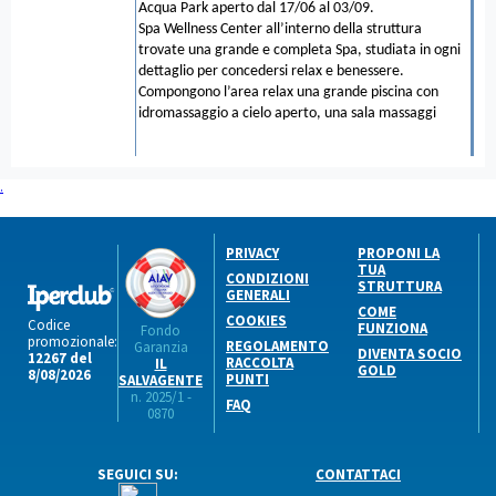
Acqua Park aperto dal 17/06 al 03/09.
Spa Wellness Center all’interno della struttura
trovate una grande e completa Spa, studiata in ogni
dettaglio per concedersi relax e benessere.
Compongono l’area relax una grande piscina con
idromassaggio a cielo aperto, una sala massaggi
.
PRIVACY
PROPONI LA
TUA
CONDIZIONI
STRUTTURA
GENERALI
COME
COOKIES
Codice
FUNZIONA
Fondo
promozionale:
REGOLAMENTO
Garanzia
DIVENTA SOCIO
12267 del
RACCOLTA
IL
GOLD
8/08/2026
PUNTI
SALVAGENTE
n. 2025/1 -
FAQ
0870
SEGUICI SU:
CONTATTACI