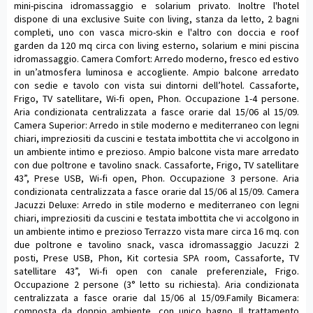
mini-piscina idromassaggio e solarium privato. Inoltre l'hotel
dispone di una exclusive Suite con living, stanza da letto, 2 bagni
completi, uno con vasca micro-skin e l'altro con doccia e roof
garden da 120 mq circa con living esterno, solarium e mini piscina
idromassaggio. Camera Comfort: Arredo moderno, fresco ed estivo
in un’atmosfera luminosa e accogliente. Ampio balcone arredato
con sedie e tavolo con vista sui dintorni dell’hotel. Cassaforte,
Frigo, TV satellitare, Wi-fi open, Phon. Occupazione 1-4 persone.
Aria condizionata centralizzata a fasce orarie dal 15/06 al 15/09.
Camera Superior: Arredo in stile moderno e mediterraneo con legni
chiari, impreziositi da cuscini e testata imbottita che vi accolgono in
un ambiente intimo e prezioso. Ampio balcone vista mare arredato
con due poltrone e tavolino snack. Cassaforte, Frigo, TV satellitare
43”, Prese USB, Wi-fi open, Phon. Occupazione 3 persone. Aria
condizionata centralizzata a fasce orarie dal 15/06 al 15/09. Camera
Jacuzzi Deluxe: Arredo in stile moderno e mediterraneo con legni
chiari, impreziositi da cuscini e testata imbottita che vi accolgono in
un ambiente intimo e prezioso Terrazzo vista mare circa 16 mq. con
due poltrone e tavolino snack, vasca idromassaggio Jacuzzi 2
posti, Prese USB, Phon, Kit cortesia SPA room, Cassaforte, TV
satellitare 43”, Wi-fi open con canale preferenziale, Frigo.
Occupazione 2 persone (3° letto su richiesta). Aria condizionata
centralizzata a fasce orarie dal 15/06 al 15/09.Family Bicamera:
composta da doppio ambiente, con unico bagno. Il trattamento