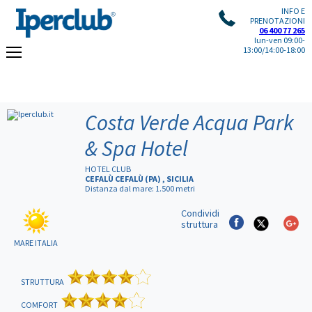
INFO E
PRENOTAZIONI
06 400 77 265
lun-ven 09:00-
13:00/14:00-18:00
Costa Verde Acqua Park
& Spa Hotel
HOTEL CLUB
CEFALÙ CEFALÙ (PA) , SICILIA
Distanza dal mare: 1.500 metri
Condividi
struttura
MARE ITALIA
STRUTTURA
COMFORT