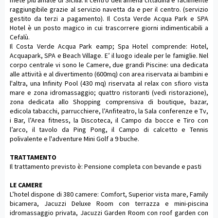
mete più amate di Sicilia. Il centro dell’amena cittadina è facilmente
raggiungibile grazie al servizio navetta da e per il centro. (servizio
gestito da terzi a pagamento). Il Costa Verde Acqua Park e SPA
Hotel è un posto magico in cui trascorrere giorni indimenticabili a
Cefalù.
Il Costa Verde Acqua Park eamp; Spa Hotel comprende: Hotel,
Acquapark, SPA e Beach Village. E’ il luogo ideale per le famiglie. Nel
corpo centrale vi sono le Camere, due grandi Piscine: una dedicata
alle attività e al divertimento (600mq) con area riservata ai bambini e
l'altra, una Infinity Pool (430 mq) riservata al relax con sfioro vista
mare e zona idromassaggio; quattro ristoranti (vedi ristorazione),
zona dedicata allo Shopping comprensiva di boutique, bazar,
edicola tabacchi, parrucchiere, l’Anfiteatro, la Sala conferenze e Tv,
i Bar, l’Area fitness, la Discoteca, il Campo da bocce e Tiro con
l’arco, il tavolo da Ping Pong, il Campo di calcetto e Tennis
polivalente e l'adventure Mini Golf a 9 buche.
TRATTAMENTO
Il trattamento previsto è: Pensione completa con bevande e pasti
LE CAMERE
L’hotel dispone di 380 camere: Comfort, Superior vista mare, Family
bicamera, Jacuzzi Deluxe Room con terrazza e mini-piscina
idromassaggio privata, Jacuzzi Garden Room con roof garden con