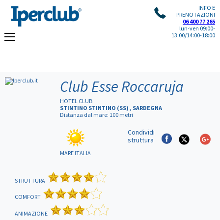
INFO E
PRENOTAZIONI
06 400 77 265
lun-ven 09:00-
13:00/14:00-18:00
Club Esse Roccaruja
HOTEL CLUB
STINTINO STINTINO (SS) , SARDEGNA
Distanza dal mare: 100 metri
Condividi
struttura
MARE ITALIA
STRUTTURA
COMFORT
ANIMAZIONE