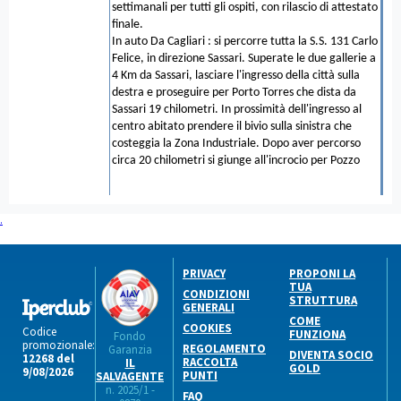
settimanali per tutti gli ospiti, con rilascio di attestato
finale.
In auto Da Cagliari : si percorre tutta la S.S. 131 Carlo
Felice, in direzione Sassari. Superate le due gallerie a
4 Km da Sassari, lasciare l'ingresso della città sulla
destra e proseguire per Porto Torres che dista da
Sassari 19 chilometri. In prossimità dell'ingresso al
centro abitato prendere il bivio sulla sinistra che
costeggia la Zona Industriale. Dopo aver percorso
circa 20 chilometri si giunge all'incrocio per Pozzo
.
PRIVACY
PROPONI LA
TUA
CONDIZIONI
STRUTTURA
GENERALI
COME
COOKIES
Codice
FUNZIONA
Fondo
promozionale:
REGOLAMENTO
Garanzia
DIVENTA SOCIO
12268 del
RACCOLTA
IL
GOLD
9/08/2026
PUNTI
SALVAGENTE
n. 2025/1 -
FAQ