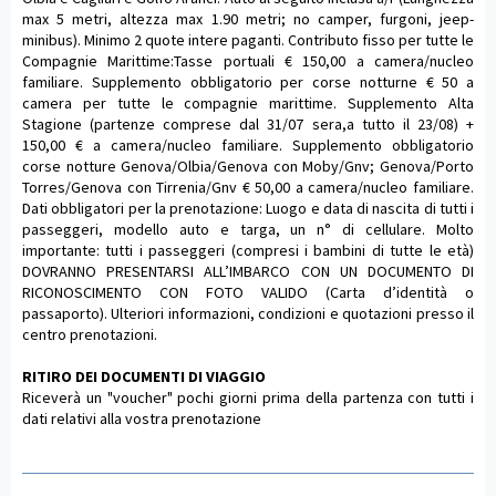
max 5 metri, altezza max 1.90 metri; no camper, furgoni, jeep-
minibus). Minimo 2 quote intere paganti. Contributo fisso per tutte le
Compagnie Marittime:Tasse portuali € 150,00 a camera/nucleo
familiare. Supplemento obbligatorio per corse notturne € 50 a
camera per tutte le compagnie marittime. Supplemento Alta
Stagione (partenze comprese dal 31/07 sera,a tutto il 23/08) +
150,00 € a camera/nucleo familiare. Supplemento obbligatorio
corse notture Genova/Olbia/Genova con Moby/Gnv; Genova/Porto
Torres/Genova con Tirrenia/Gnv € 50,00 a camera/nucleo familiare.
Dati obbligatori per la prenotazione: Luogo e data di nascita di tutti i
passeggeri, modello auto e targa, un n° di cellulare. Molto
importante: tutti i passeggeri (compresi i bambini di tutte le età)
DOVRANNO PRESENTARSI ALL’IMBARCO CON UN DOCUMENTO DI
RICONOSCIMENTO CON FOTO VALIDO (Carta d’identità o
passaporto). Ulteriori informazioni, condizioni e quotazioni presso il
centro prenotazioni.
RITIRO DEI DOCUMENTI DI VIAGGIO
Riceverà un "voucher" pochi giorni prima della partenza con tutti i
dati relativi alla vostra prenotazione