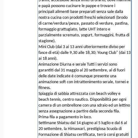
3 anni, accessibile senza limiti di orario, dove mamme
e papà possono cucinare le pappe e trovare i
principali alimenti base preparati senza sale dalla
nostra cucina con prodotti freschi selezionati (brodo
di carne/verdura/pesce, passato di verdure, pastina,
formaggio grattugiato, latte UHT intero e
parzialmente scremato, yogurt, formaggini, frutta di
stagione).
Mini Club (dai 3 ai 13 anni ulteriormente diviso per
fasce di età) dalle 9,30 alle 18,30; Young Club" (dai 13
ai 18 anni).
Animazione Diurna e serale Tutti i servizi sono
garantiti dal 31 maggio al 20 settembre, al di fuori
delle date indicate è comunque presente una
animazione soft con intrattenimento serale, tornei e
fitness.
Spiaggia di sabbia attrezzata con beach volley e
beach tennis, centro nautico. Disponibilità per ogni
camera di un ombrellone con una sdraio ed un lettino
senza assegnazione a partire dalla seconda fila.
Prima fila a pagamento in loco.
Settimane Shiatsu dal 14 giugno al 5 luglio e dal 6 al
20 settembre, la Himawari, prestigiosa Scuola di
Formazione di Shiatsu certificata, terrà corsi gratuiti