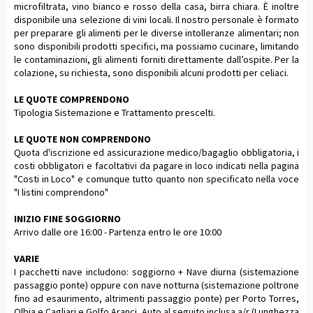
microfiltrata, vino bianco e rosso della casa, birra chiara. È inoltre
disponibile una selezione di vini locali. Il nostro personale è formato
per preparare gli alimenti per le diverse intolleranze alimentari; non
sono disponibili prodotti specifici, ma possiamo cucinare, limitando
le contaminazioni, gli alimenti forniti direttamente dall’ospite. Per la
colazione, su richiesta, sono disponibili alcuni prodotti per celiaci.
LE QUOTE COMPRENDONO
Tipologia Sistemazione e Trattamento prescelti.
LE QUOTE NON COMPRENDONO
Quota d'iscrizione ed assicurazione medico/bagaglio obbligatoria, i
costi obbligatori e facoltativi da pagare in loco indicati nella pagina
"Costi in Loco" e comunque tutto quanto non specificato nella voce
"I listini comprendono"
INIZIO FINE SOGGIORNO
Arrivo dalle ore 16:00 - Partenza entro le ore 10:00
VARIE
I pacchetti nave includono: soggiorno + Nave diurna (sistemazione
passaggio ponte) oppure con nave notturna (sistemazione poltrone
fino ad esaurimento, altrimenti passaggio ponte) per Porto Torres,
Olbia e Cagliari e Golfo Aranci. Auto al seguito inclusa a/r (Lunghezza