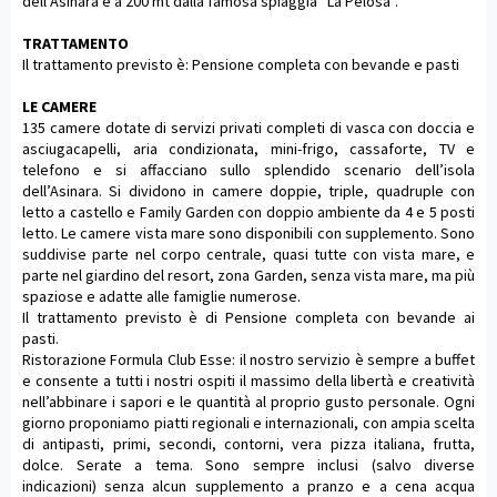
dell’Asinara e a 200 mt dalla famosa spiaggia “La Pelosa”.
TRATTAMENTO
Il trattamento previsto è: Pensione completa con bevande e pasti
LE CAMERE
135 camere dotate di servizi privati completi di vasca con doccia e
asciugacapelli, aria condizionata, mini-frigo, cassaforte, TV e
telefono e si affacciano sullo splendido scenario dell’isola
dell’Asinara. Si dividono in camere doppie, triple, quadruple con
letto a castello e Family Garden con doppio ambiente da 4 e 5 posti
letto. Le camere vista mare sono disponibili con supplemento. Sono
suddivise parte nel corpo centrale, quasi tutte con vista mare, e
parte nel giardino del resort, zona Garden, senza vista mare, ma più
spaziose e adatte alle famiglie numerose.
Il trattamento previsto è di Pensione completa con bevande ai
pasti.
Ristorazione Formula Club Esse: il nostro servizio è sempre a buffet
e consente a tutti i nostri ospiti il massimo della libertà e creatività
nell’abbinare i sapori e le quantità al proprio gusto personale. Ogni
giorno proponiamo piatti regionali e internazionali, con ampia scelta
di antipasti, primi, secondi, contorni, vera pizza italiana, frutta,
dolce. Serate a tema. Sono sempre inclusi (salvo diverse
indicazioni) senza alcun supplemento a pranzo e a cena acqua