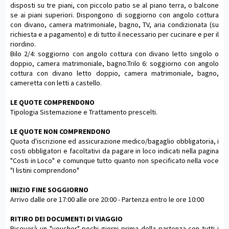
disposti su tre piani, con piccolo patio se al piano terra, o balcone
se ai piani superiori. Dispongono di soggiorno con angolo cottura
con divano, camera matrimoniale, bagno, TV, aria condizionata (su
richiesta e a pagamento) e di tutto il necessario per cucinare e per il
riordino.
Bilo 2/4: soggiorno con angolo cottura con divano letto singolo o
doppio, camera matrimoniale, bagno.Trilo 6: soggiorno con angolo
cottura con divano letto doppio, camera matrimoniale, bagno,
cameretta con letti a castello.
LE QUOTE COMPRENDONO
Tipologia Sistemazione e Trattamento prescelti.
LE QUOTE NON COMPRENDONO
Quota d'iscrizione ed assicurazione medico/bagaglio obbligatoria, i
costi obbligatori e facoltativi da pagare in loco indicati nella pagina
"Costi in Loco" e comunque tutto quanto non specificato nella voce
"I listini comprendono"
INIZIO FINE SOGGIORNO
Arrivo dalle ore 17:00 alle ore 20:00 - Partenza entro le ore 10:00
RITIRO DEI DOCUMENTI DI VIAGGIO
Riceverà un "voucher" pochi giorni prima della partenza con tutti i