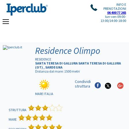
INFO E
PRENOTAZIONI
06 400 77 265
lun-ven 09:00-
13:00/14:00-18:00
Residence Olimpo
RESIDENCE
SANTA TERESA DI GALLURA SANTA TERESA DI GALLURA
(OT) , SARDEGNA
Distanza dal mare: 1500 metri
Condividi
struttura
MARE ITALIA
STRUTTURA
MARE