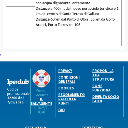
con acqua digradante lentamente
Distanze a 400 mt dal nuovo porticciolo turistico e 1
km dal centro di Santa Teresa di Gallura
Distanze 60 km dal Porto di Olbia, 55 km da Golfo
Aranci, Porto Torres km 106
.
PRIVACY
PROPONI LA
TUA
CONDIZIONI
STRUTTURA
GENERALI
COME
COOKIES
Codice
FUNZIONA
Fondo
promozionale:
REGOLAMENTO
Garanzia
DIVENTA SOCIO
12266 del
RACCOLTA
IL
GOLD
7/08/2026
PUNTI
SALVAGENTE
n. 2025/1 -
FAQ
0870
SEGUICI SU:
CONTATTACI