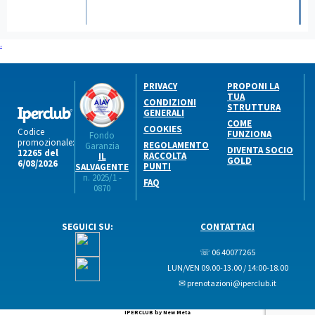
.
PRIVACY
PROPONI LA
TUA
CONDIZIONI
STRUTTURA
GENERALI
COME
COOKIES
Codice
FUNZIONA
Fondo
promozionale:
REGOLAMENTO
Garanzia
DIVENTA SOCIO
12265 del
RACCOLTA
IL
GOLD
6/08/2026
PUNTI
SALVAGENTE
n. 2025/1 -
FAQ
0870
SEGUICI SU:
CONTATTACI
☏ 06 40077265
LUN/VEN 09.00-13.00 / 14:00-18.00
✉ prenotazioni@iperclub.it
IPERCLUB by New Meta