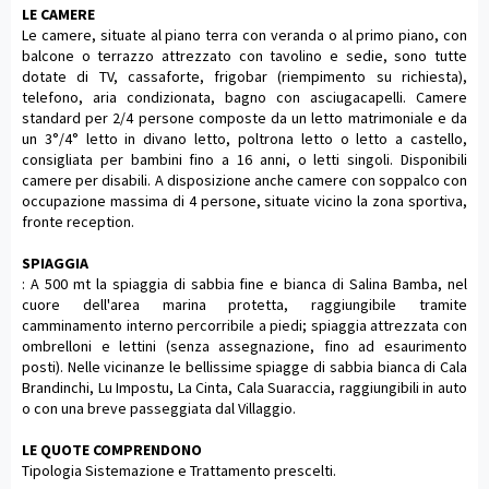
LE CAMERE
Le camere, situate al piano terra con veranda o al primo piano, con
balcone o terrazzo attrezzato con tavolino e sedie, sono tutte
dotate di TV, cassaforte, frigobar (riempimento su richiesta),
telefono, aria condizionata, bagno con asciugacapelli. Camere
standard per 2/4 persone composte da un letto matrimoniale e da
un 3°/4° letto in divano letto, poltrona letto o letto a castello,
consigliata per bambini fino a 16 anni, o letti singoli. Disponibili
camere per disabili. A disposizione anche camere con soppalco con
occupazione massima di 4 persone, situate vicino la zona sportiva,
fronte reception.
SPIAGGIA
: A 500 mt la spiaggia di sabbia fine e bianca di Salina Bamba, nel
cuore dell'area marina protetta, raggiungibile tramite
camminamento interno percorribile a piedi; spiaggia attrezzata con
ombrelloni e lettini (senza assegnazione, fino ad esaurimento
posti). Nelle vicinanze le bellissime spiagge di sabbia bianca di Cala
Brandinchi, Lu Impostu, La Cinta, Cala Suaraccia, raggiungibili in auto
o con una breve passeggiata dal Villaggio.
LE QUOTE COMPRENDONO
Tipologia Sistemazione e Trattamento prescelti.