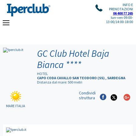
INFO E
PRENOTAZIONI
06 400 77 265
lun-ven 09:00-
13:00/14:00-18:00
GC Club Hotel Baja
Bianca
****
HOTEL
CAPO CODA CAVALLO SAN TEODORO (SS) , SARDEGNA
Distanza dal mare: 500 metri
Condividi
struttura
MARE ITALIA