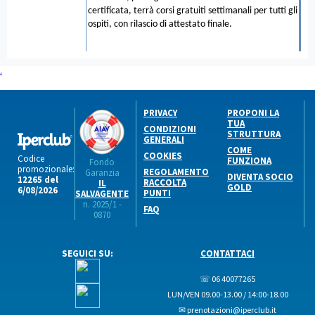
certificata, terrà corsi gratuiti settimanali per tutti gli
ospiti, con rilascio di attestato finale.
.
PRIVACY
PROPONI LA
TUA
CONDIZIONI
STRUTTURA
GENERALI
COME
COOKIES
Codice
FUNZIONA
Fondo
promozionale:
REGOLAMENTO
Garanzia
DIVENTA SOCIO
12265 del
RACCOLTA
IL
GOLD
6/08/2026
PUNTI
SALVAGENTE
n. 2025/1 -
FAQ
0870
SEGUICI SU:
CONTATTACI
☏ 06 40077265
LUN/VEN 09.00-13.00 / 14:00-18.00
✉ prenotazioni@iperclub.it