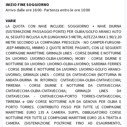
INIZIO FINE SOGGIORNO
Arrivo dalle ore 16:00 - Partenza entro le ore 10:00
VARIE
LA QUOTA CON NAVE INCLUDE: SOGGIORNO + NAVE DIURNA
(SISTEMAZIONE PASSAGGIO PONTE) PER OLBIA/GOLFO ARANCI AUTO
AL SEGUITO INCLUSA A/R (LUNGH.MAX 5 METRI, ALTEZZA MAX 1.90/2.20
METRI SECONDO LA COMPAGNIA PRESCELTA - NO CAMPER-FURGONI-
JEEP-MINIBUS), MINIMO 2 QUOTE INTERE PAGANTI, CON LE SEGUENTI
COMPAGNIE MARITTIME: GRIMALDI LINES - CORSE DIURNE E NOTTURNE
DA LIVORNO: LIVORNO-OLBIA-LIVORNO; MOBY - CORSE DIURNE E
NOTTURNE DA LIVORNO: LIVORNO-OLBIA-LIVORNO; SARDINIA FERRIES
- CORSE DIURNE E NOTTURNE DA LIVORNO: LIVORNO-GOLFO ARANCI-
LIVORNO; GRIMALDI LINES - CORSE DA CIVITAVECCHIA (NOTTURNA IN
ANDATA-DIURNA IN RITORNO): CIVITAVECCHIA-OLBIA-CIVITAVECCHIA;
TIRRENIA - CORSE DIURNE E NOTTURNE DA CIVITAVECCHIA:
CIVITAVECCHIA-OLBIA-CIVITAVECCHIA; GRIMALDI LINES DA
CIVITAVECCHIA - CIVITAVECCHIA-PORTO TORRES-CIVITAVECCHIA;
TIRRENIA e GNV CORSE NOTTURNE A/R DA GENOVA PER OLBIA E
PORTO TORRES. CONTRIBUTO FISSO PER TUTTE LE COMPAGNIE
MARITTIME: EURO 135 A CAMERA. SUPPL. OBBLIGATORIO CORSE
NOTTURNE PER TUTTE LE COMPAGNIE MARITTIME EURO 25 A TRATTA A
CAMERA. (SISTEMAZIONE POLTRONE FINO AD ESAURIMENTO,