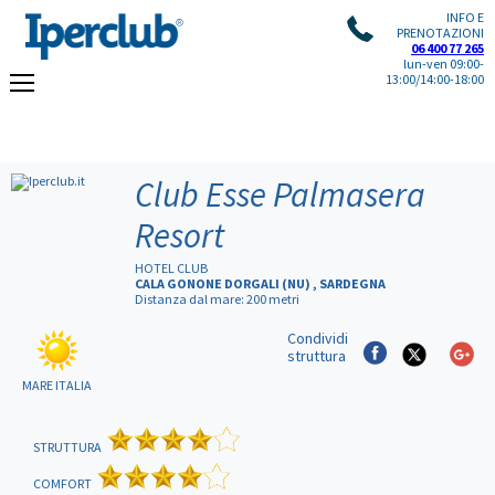
INFO E
PRENOTAZIONI
06 400 77 265
lun-ven 09:00-
13:00/14:00-18:00
Club Esse Palmasera
Resort
HOTEL CLUB
CALA GONONE DORGALI (NU) , SARDEGNA
Distanza dal mare: 200 metri
Condividi
struttura
MARE ITALIA
STRUTTURA
COMFORT