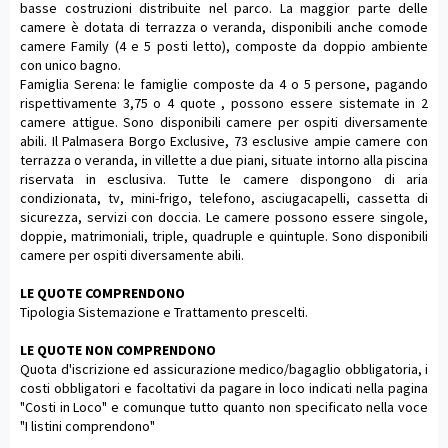
basse costruzioni distribuite nel parco. La maggior parte delle
camere è dotata di terrazza o veranda, disponibili anche comode
camere Family (4 e 5 posti letto), composte da doppio ambiente
con unico bagno.
Famiglia Serena: le famiglie composte da 4 o 5 persone, pagando
rispettivamente 3,75 o 4 quote , possono essere sistemate in 2
camere attigue. Sono disponibili camere per ospiti diversamente
abili. Il Palmasera Borgo Exclusive, 73 esclusive ampie camere con
terrazza o veranda, in villette a due piani, situate intorno alla piscina
riservata in esclusiva. Tutte le camere dispongono di aria
condizionata, tv, mini-frigo, telefono, asciugacapelli, cassetta di
sicurezza, servizi con doccia. Le camere possono essere singole,
doppie, matrimoniali, triple, quadruple e quintuple. Sono disponibili
camere per ospiti diversamente abili.
LE QUOTE COMPRENDONO
Tipologia Sistemazione e Trattamento prescelti.
LE QUOTE NON COMPRENDONO
Quota d'iscrizione ed assicurazione medico/bagaglio obbligatoria, i
costi obbligatori e facoltativi da pagare in loco indicati nella pagina
"Costi in Loco" e comunque tutto quanto non specificato nella voce
"I listini comprendono"