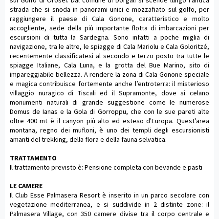
sul Golfo di Orosei. Dal comune di Dorgali si scende lungo l’antica
strada che si snoda in panorami unici e mozzafiato sul golfo, per
raggiungere il paese di Cala Gonone, caratteristico e molto
accogliente, sede della più importante flotta di imbarcazioni per
escursioni di tutta la Sardegna. Sono infatti a poche miglia di
navigazione, tra le altre, le spiagge di Cala Mariolu e Cala Goloritzé,
recentemente classificatesi al secondo e terzo posto tra tutte le
spiagge Italiane, Cala Luna, e la grotta del Bue Marino, sito di
impareggiabile bellezza. A rendere la zona di Cala Gonone speciale
e magica contribuisce fortemente anche l’entroterra: il misterioso
villaggio nuragico di Tiscali ed il Supramonte, dove si celano
monumenti naturali di grande suggestione come le numerose
Domus de Ianas e la Gola di Gorroppu, che con le sue pareti alte
oltre 400 mt è il canyon più alto ed esteso d'Europa. Quest'area
montana, regno dei mufloni, è uno dei templi degli escursionisti
amanti del trekking, della flora e della fauna selvatica.
TRATTAMENTO
Il trattamento previsto è: Pensione completa con bevande e pasti
LE CAMERE
Il Club Esse Palmasera Resort è inserito in un parco secolare con
vegetazione mediterranea, e si suddivide in 2 distinte zone: il
Palmasera Village, con 350 camere divise tra il corpo centrale e