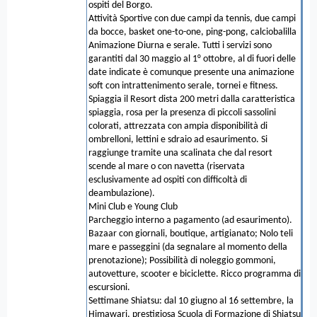
ospiti del Borgo.
Attività Sportive con due campi da tennis, due campi
da bocce, basket one-to-one, ping-pong, calciobalilla
Animazione Diurna e serale. Tutti i servizi sono
garantiti dal 30 maggio al 1° ottobre, al di fuori delle
date indicate è comunque presente una animazione
soft con intrattenimento serale, tornei e fitness.
Spiaggia il Resort dista 200 metri dalla caratteristica
spiaggia, rosa per la presenza di piccoli sassolini
colorati, attrezzata con ampia disponibilità di
ombrelloni, lettini e sdraio ad esaurimento. Si
raggiunge tramite una scalinata che dal resort
scende al mare o con navetta (riservata
esclusivamente ad ospiti con difficoltà di
deambulazione).
Mini Club e Young Club
Parcheggio interno a pagamento (ad esaurimento).
Bazaar con giornali, boutique, artigianato; Nolo teli
mare e passeggini (da segnalare al momento della
prenotazione); Possibilità di noleggio gommoni,
autovetture, scooter e biciclette. Ricco programma di
escursioni.
Settimane Shiatsu: dal 10 giugno al 16 settembre, la
Himawari, prestigiosa Scuola di Formazione di Shiatsu