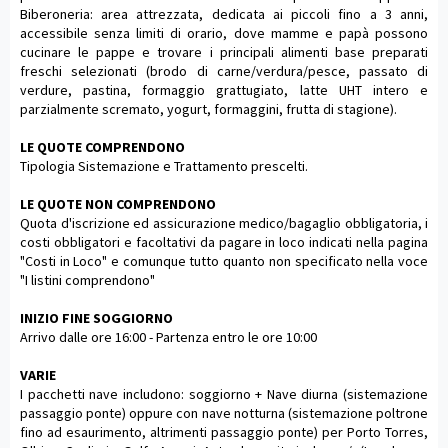
Biberoneria: area attrezzata, dedicata ai piccoli fino a 3 anni,
accessibile senza limiti di orario, dove mamme e papà possono
cucinare le pappe e trovare i principali alimenti base preparati
freschi selezionati (brodo di carne/verdura/pesce, passato di
verdure, pastina, formaggio grattugiato, latte UHT intero e
parzialmente scremato, yogurt, formaggini, frutta di stagione).
LE QUOTE COMPRENDONO
Tipologia Sistemazione e Trattamento prescelti.
LE QUOTE NON COMPRENDONO
Quota d'iscrizione ed assicurazione medico/bagaglio obbligatoria, i
costi obbligatori e facoltativi da pagare in loco indicati nella pagina
"Costi in Loco" e comunque tutto quanto non specificato nella voce
"I listini comprendono"
INIZIO FINE SOGGIORNO
Arrivo dalle ore 16:00 - Partenza entro le ore 10:00
VARIE
I pacchetti nave includono: soggiorno + Nave diurna (sistemazione
passaggio ponte) oppure con nave notturna (sistemazione poltrone
fino ad esaurimento, altrimenti passaggio ponte) per Porto Torres,