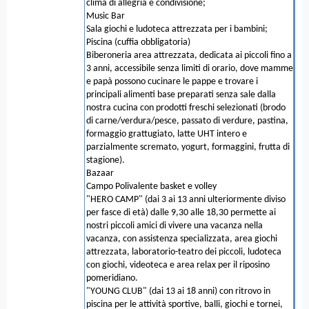
clima di allegria e condivisione;
Music Bar
Sala giochi e ludoteca attrezzata per i bambini;
Piscina (cuffia obbligatoria)
Biberoneria area attrezzata, dedicata ai piccoli fino a
3 anni, accessibile senza limiti di orario, dove mamme
e papà possono cucinare le pappe e trovare i
principali alimenti base preparati senza sale dalla
nostra cucina con prodotti freschi selezionati (brodo
di carne/verdura/pesce, passato di verdure, pastina,
formaggio grattugiato, latte UHT intero e
parzialmente scremato, yogurt, formaggini, frutta di
stagione).
Bazaar
Campo Polivalente basket e volley
"HERO CAMP" (dai 3 ai 13 anni ulteriormente diviso
per fasce di età) dalle 9,30 alle 18,30 permette ai
nostri piccoli amici di vivere una vacanza nella
vacanza, con assistenza specializzata, area giochi
attrezzata, laboratorio-teatro dei piccoli, ludoteca
con giochi, videoteca e area relax per il riposino
pomeridiano.
"YOUNG CLUB" (dai 13 ai 18 anni) con ritrovo in
piscina per le attività sportive, balli, giochi e tornei,