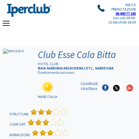
INFO E
PRENOTAZIONI
06 400 77 265
lun-ven 09:00-
13:00/14:00-18:00
Club Esse Cala Bitta
HOTEL CLUB
BAIA SARDINIA ARZACHENA (OT) , SARDEGNA
Direttamente sul mare
Condividi
struttura
MARE ITALIA
STRUTTURA
COMFORT
ANIMAZIONE