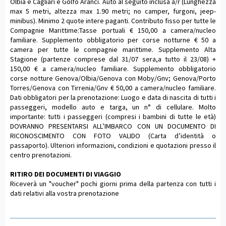
Olbia e Cagliari e Golfo Aranci. Auto al seguito inclusa a/r (Lunghezza
max 5 metri, altezza max 1.90 metri; no camper, furgoni, jeep-
minibus). Minimo 2 quote intere paganti. Contributo fisso per tutte le
Compagnie Marittime:Tasse portuali € 150,00 a camera/nucleo
familiare. Supplemento obbligatorio per corse notturne € 50 a
camera per tutte le compagnie marittime. Supplemento Alta
Stagione (partenze comprese dal 31/07 sera,a tutto il 23/08) +
150,00 € a camera/nucleo familiare. Supplemento obbligatorio
corse notture Genova/Olbia/Genova con Moby/Gnv; Genova/Porto
Torres/Genova con Tirrenia/Gnv € 50,00 a camera/nucleo familiare.
Dati obbligatori per la prenotazione: Luogo e data di nascita di tutti i
passeggeri, modello auto e targa, un n° di cellulare. Molto
importante: tutti i passeggeri (compresi i bambini di tutte le età)
DOVRANNO PRESENTARSI ALL’IMBARCO CON UN DOCUMENTO DI
RICONOSCIMENTO CON FOTO VALIDO (Carta d’identità o
passaporto). Ulteriori informazioni, condizioni e quotazioni presso il
centro prenotazioni.
RITIRO DEI DOCUMENTI DI VIAGGIO
Riceverà un "voucher" pochi giorni prima della partenza con tutti i
dati relativi alla vostra prenotazione