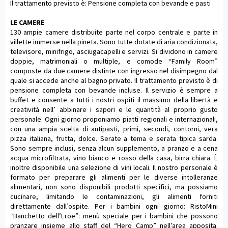
Il trattamento previsto è: Pensione completa con bevande e pasti
LE CAMERE
130 ampie camere distribuite parte nel corpo centrale e parte in
villette immerse nella pineta. Sono tutte dotate di aria condizionata,
televisore, minifrigo, asciugacapelli e servizi. Si dividono in camere
doppie, matrimoniali o multiple, e comode “Family Room”
composte da due camere distinte con ingresso nel disimpegno dal
quale si accede anche al bagno privato. Il trattamento previsto è di
pensione completa con bevande incluse. Il servizio è sempre a
buffet e consente a tutti i nostri ospiti il massimo della libertà e
creatività nell’ abbinare i sapori e le quantità al proprio gusto
personale. Ogni giorno proponiamo piatti regionali e internazionali,
con una ampia scelta di antipasti, primi, secondi, contorni, vera
pizza italiana, frutta, dolce. Serate a tema e serata tipica sarda.
Sono sempre inclusi, senza alcun supplemento, a pranzo e a cena
acqua microfiltrata, vino bianco e rosso della casa, birra chiara. È
inoltre disponibile una selezione di vini locali. Il nostro personale è
formato per preparare gli alimenti per le diverse intolleranze
alimentari, non sono disponibili prodotti specifici, ma possiamo
cucinare, limitando le contaminazioni, gli alimenti forniti
direttamente dall’ospite. Per i bambini ogni giorno: RistoMini
“Banchetto dell’Eroe”: menù speciale per i bambini che possono
pranzare insieme allo staff del “Hero Camp” nell’area apposita.