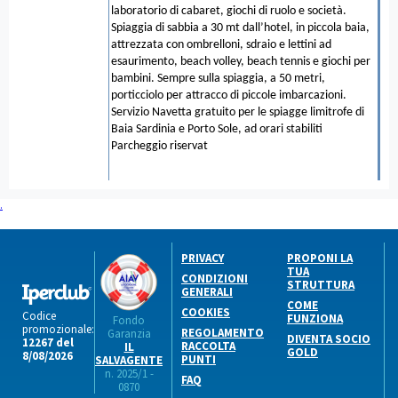
laboratorio di cabaret, giochi di ruolo e società.
Spiaggia di sabbia a 30 mt dall’hotel, in piccola baia,
attrezzata con ombrelloni, sdraio e lettini ad
esaurimento, beach volley, beach tennis e giochi per
bambini. Sempre sulla spiaggia, a 50 metri,
porticciolo per attracco di piccole imbarcazioni.
Servizio Navetta gratuito per le spiagge limitrofe di
Baia Sardinia e Porto Sole, ad orari stabiliti
Parcheggio riservat
.
PRIVACY
PROPONI LA
TUA
CONDIZIONI
STRUTTURA
GENERALI
COME
COOKIES
Codice
FUNZIONA
Fondo
promozionale:
REGOLAMENTO
Garanzia
DIVENTA SOCIO
12267 del
RACCOLTA
IL
GOLD
8/08/2026
PUNTI
SALVAGENTE
n. 2025/1 -
FAQ
0870