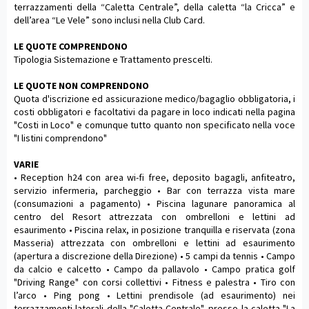
terrazzamenti della “Caletta Centrale”, della caletta “la Cricca” e
dell’area “Le Vele” sono inclusi nella Club Card.
LE QUOTE COMPRENDONO
Tipologia Sistemazione e Trattamento prescelti.
LE QUOTE NON COMPRENDONO
Quota d'iscrizione ed assicurazione medico/bagaglio obbligatoria, i
costi obbligatori e facoltativi da pagare in loco indicati nella pagina
"Costi in Loco" e comunque tutto quanto non specificato nella voce
"I listini comprendono"
VARIE
• Reception h24 con area wi-fi free, deposito bagagli, anfiteatro,
servizio infermeria, parcheggio • Bar con terrazza vista mare
(consumazioni a pagamento) • Piscina lagunare panoramica al
centro del Resort attrezzata con ombrelloni e lettini ad
esaurimento • Piscina relax, in posizione tranquilla e riservata (zona
Masseria) attrezzata con ombrelloni e lettini ad esaurimento
(apertura a discrezione della Direzione) • 5 campi da tennis • Campo
da calcio e calcetto • Campo da pallavolo • Campo pratica golf
"Driving Range" con corsi collettivi • Fitness e palestra • Tiro con
l’arco • Ping pong • Lettini prendisole (ad esaurimento) nei
terrazzamenti laterali della "Caletta Centrale", presso la caletta "La