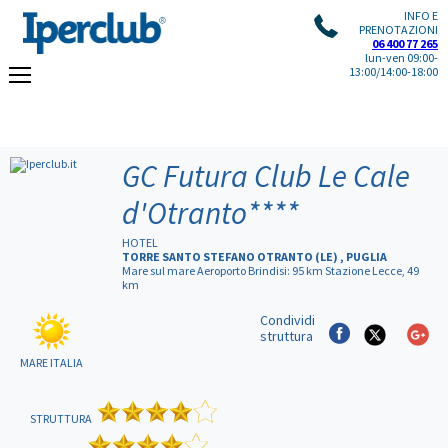
INFO E
PRENOTAZIONI
06 400 77 265
lun-ven 09:00-
13:00/14:00-18:00
GC Futura Club Le Cale
d'Otranto
****
HOTEL
TORRE SANTO STEFANO OTRANTO (LE) , PUGLIA
Mare sul mare Aeroporto Brindisi: 95 km Stazione Lecce, 49
km
Condividi
struttura
MARE ITALIA
STRUTTURA