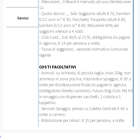
- Attenzione: , Il Resort è riservato ad una clientela over
12.
- Quota Servizi: , , Solo Soggiorno adulti € 70, bambini
Servizi
0/12 anni nc* € 50, Pacchetto Trasporto adulti € 80,
bambini 0/12 anni nc* € 60. Riduzione 50% per
soggiorni inferiori a 4 notti.
- Club Card: , Dal 30/5 al 27/9, obbligatoria da pagare
in agenzia, € 14 per persona a notte.
- Tassa di soggiorno: , secondo normativa Comunale
vigente
COSTI FACOLTATIVI
- Animali: su richiesta, di piccola taglia (max 10kg, non
ammessi in zona piscina, ristorante e spiaggia), € 20 a
notte per disinfestazione finale da pagare in agenzia
(obbligatorio libretto sanitario). Futura Dog Club: Pet Kit
in omaggio con dispenser sacchetti, 1 ciotola e 1
tappetino.
- Servizio Spiaggia: presso La Caletta Centrale € 40 a
notte a camera
- Ristorazione per celiaci: € 25 per persona, a notte
.