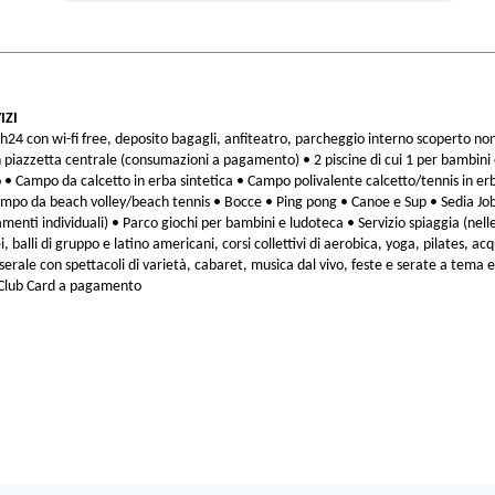
IZI
h24 con wi-fi free, deposito bagagli, anfiteatro, parcheggio interno scoperto non 
in piazzetta centrale (consumazioni a pagamento) • 2 piscine di cui 1 per bambini
• Campo da calcetto in erba sintetica • Campo polivalente calcetto/tennis in erb
po da beach volley/beach tennis • Bocce • Ping pong • Canoe e Sup • Sedia Job p
nti individuali) • Parco giochi per bambini e ludoteca • Servizio spiaggia (nel
i, balli di gruppo e latino americani, corsi collettivi di aerobica, yoga, pilates, a
rale con spettacoli di varietà, cabaret, musica dal vivo, feste e serate a tema e f
a Club Card a pagamento