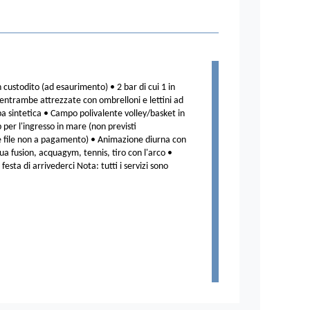
custodito (ad esaurimento) • 2 bar di cui 1 in
 entrambe attrezzate con ombrelloni e lettini ad
a sintetica • Campo polivalente volley/basket in
er l'ingresso in mare (non previsti
le file non a pagamento) • Animazione diurna con
cqua fusion, acquagym, tennis, tiro con l'arco •
esta di arrivederci Nota: tutti i servizi sono