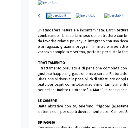
un’atmosfera naturale e incontaminata. L’architettura d
combinando il bianco luminoso delle strutture con le de
da favorire relax e privacy, si integrano con una ricca
e ai ragazzi, grazie a programmi mirati e aree attr
vacanza completa e serena, perfetta per tutta la fam
TRATTAMENTO
Il trattamento previsto è di pensione completa con a
gustoso happening gastronomico serale. Ristorante cen
Direzione si riserva la possibilità di effettuare doppi 
piatti per ospiti con intolleranze alimentari (alimenti
per celiaci. Inoltre ristorante "Lu Mare", in zona pisc
LE CAMERE
Unità abitative con tv, telefono, frigobar (allesti
sistemazioni per ospiti diversamente abili. Camere St
SPIAGGIA
Con accesso diretto, di sabbia, privata e attrezzata. 