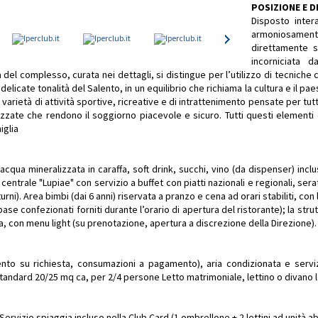
POSIZIONE E 
Disposto inter
armoniosamente 
direttamente s
incorniciata 
el complesso, curata nei dettagli, si distingue per l’utilizzo di tecniche cos
licate tonalità del Salento, in un equilibrio che richiama la cultura e il pae
 varietà di attività sportive, ricreative e di intrattenimento pensate per tu
ezzate che rendono il soggiorno piacevole e sicuro. Tutti questi element
iglia
cqua mineralizzata in caraffa, soft drink, succhi, vino (da dispenser) incl
trale "Lupiae" con servizio a buffet con piatti nazionali e regionali, sera
turni). Area bimbi (dai 6 anni) riservata a pranzo e cena ad orari stabiliti, co
 base confezionati forniti durante l’orario di apertura del ristorante); la st
ina, con menu light (su prenotazione, apertura a discrezione della Direzione).
mento su richiesta, consumazioni a pagamento), aria condizionata e serviz
andard 20/25 mq ca, per 2/4 persone Letto matrimoniale, lettino o divano le
Servizio spiaggia incluso nella Club Card (1 ombrellone + 2 lettini ad unità a