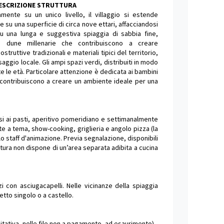
DESCRIZIONE STRUTTURA
amente su un unico livello, il villaggio si estende
su una superficie di circa nove ettari, affacciandosi
u una lunga e suggestiva spiaggia di sabbia fine,
da dune millenarie che contribuiscono a creare
truttive tradizionali e materiali tipici del territorio,
saggio locale. Gli ampi spazi verdi, distribuiti in modo
tte le età. Particolare attenzione è dedicata ai bambini
i contribuiscono a creare un ambiente ideale per una
usi ai pasti, aperitivo pomeridiano e settimanalmente
te a tema, show-cooking, griglieria e angolo pizza (la
n lo staff d'animazione. Previa segnalazione, disponibili
ruttura non dispone di un’area separata adibita a cucina
i con asciugacapelli. Nelle vicinanze della spiaggia
tto singolo o a castello.
bitativa, nelle file non a pagamento, ad esaurimento).