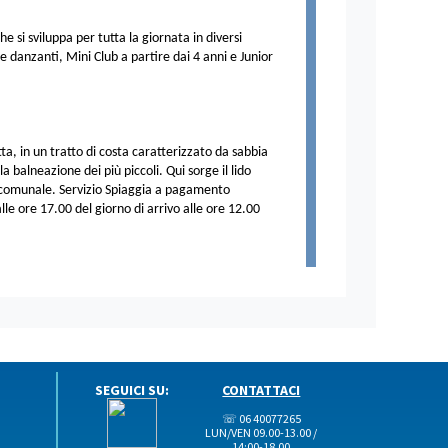
 si sviluppa per tutta la giornata in diversi
e danzanti, Mini Club a partire dai 4 anni e Junior
ta, in un tratto di costa caratterizzato da sabbia
 balneazione dei più piccoli. Qui sorge il lido
 comunale. Servizio Spiaggia a pagamento
lle ore 17.00 del giorno di arrivo alle ore 12.00
SEGUICI SU:
CONTATTACI
☏ 06 40077265
LUN/VEN 09.00-13.00 /
14:00-18.00