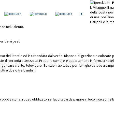
P
Il Villaggio Ba
della costa ion
di una posizion
Gallipoli e le m
nze nel Salento.
vande ai pasti
osso del litorale ed è circondata dal verde. Dispone di graziose e colorate 
te di veranda attrezzata. Propone camere e appartamenti in formula hotel. I
 frigo, cassaforte, televisore. Soluzioni abitative per famiglie da due a c
ulti e due o tre bambini.
bbligatoria, i costi obbligatori e facoltativi da pagare in loco indicati ne