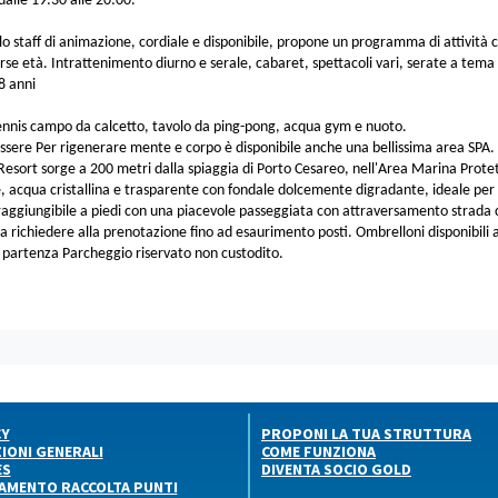
dalle 19:30 alle 20:00.
o staff di animazione, cordiale e disponibile, propone un programma di attività che
erse età. Intrattenimento diurno e serale, cabaret, spettacoli vari, serate a tema 
8 anni
nnis campo da calcetto, tavolo da ping-pong, acqua gym e nuoto.
sere Per rigenerare mente e corpo è disponibile anche una bellissima area SPA.
l Resort sorge a 200 metri dalla spiaggia di Porto Cesareo, nell'Area Marina Protet
e, acqua cristallina e trasparente con fondale dolcemente digradante, ideale per la
raggiungibile a piedi con una piacevole passeggiata con attraversamento strada
da richiedere alla prenotazione fino ad esaurimento posti. Ombrelloni disponibili a
i partenza Parcheggio riservato non custodito.
CY
PROPONI LA TUA STRUTTURA
IONI GENERALI
COME FUNZIONA
ES
DIVENTA SOCIO GOLD
AMENTO RACCOLTA PUNTI