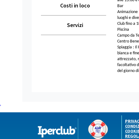
alle 13:00 e 
Costi in loco
Bar
Animazione l
luoghi e div
Servizi
Club fino a 1
Piscina
Campo da Te
Centro Benes
Spiaggia : I
bianca e fin
attrezzato, 
facoltativo 
del giorno d
.
PRIVA
CONDIZ
COOKI
REGOL