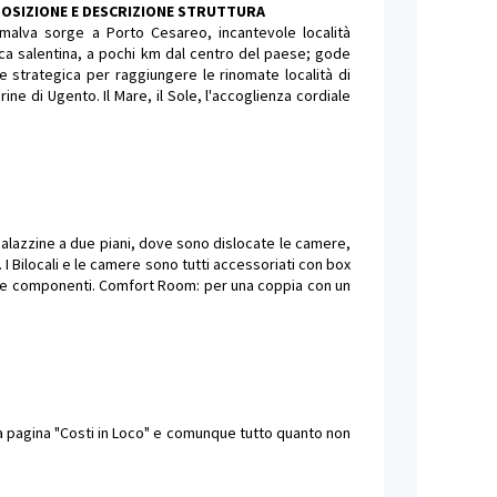
OSIZIONE E DESCRIZIONE STRUTTURA
iamalva sorge a Porto Cesareo, incantevole località
ica salentina, a pochi km dal centro del paese; gode
e strategica per raggiungere le rinomate località di
arine di Ugento. Il Mare, il Sole, l'accoglienza cordiale
palazzine a due piani, dove sono dislocate le camere,
 Bilocali e le camere sono tutti accessoriati con box
inque componenti. Comfort Room: per una coppia con un
lla pagina "Costi in Loco" e comunque tutto quanto non