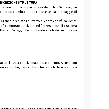
DESCRIZIONE STRUTTURA
no scenario tra i più suggestivi del Gargano, in
la Foresta Umbra e poco distante dalle spiagge di
no Grande è situato nel tratto di costa che và da Vieste
. E' composto da diversi edifici residenziali a schiera
vità. Il Villaggio Piano Grande è l'ideale per chi ama
acapelli. Aria condizionata a pagamento. Alcune con
sono sporche, cambio biancheria da letto una volta a
lla pagina "Costi in Loco" e comunque tutto quanto non