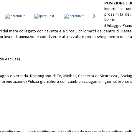
POSIZIONE E 
Inserita in u
prossimità del
Vieste,
il Villaggio Pia
i dal mare collegato con navetta e a circa 5 chilometri dal centro di Vieste
tiva e di animazione con diverse attrezzature per lo svolgimento delle atti
de escluse)
gno e veranda. Dispongono di Tv, Minibar, Cassetta di Sicurezza , Asciug
 prenotazione) Pulizia giornaliera con cambio asciugamani giornaliero se 
bbligatoria, i costi obbligatori e facoltativi da pagare in loco indicati ne