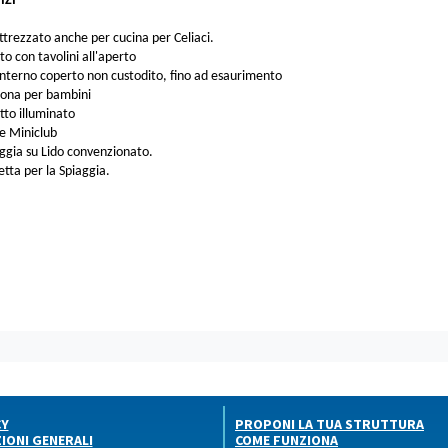
IZI
ttrezzato anche per cucina per Celiaci.
to con tavolini all'aperto
nterno coperto non custodito, fino ad esaurimento
zona per bambini
tto illuminato
e Miniclub
aggia su Lido convenzionato.
etta per la Spiaggia.
CY
PROPONI LA TUA STRUTTURA
IONI GENERALI
COME FUNZIONA