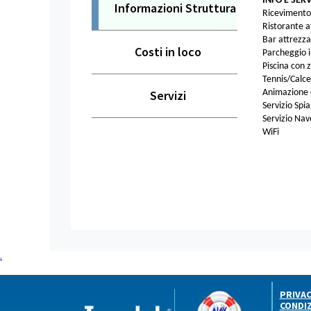
INFO E SERV
Informazioni Struttura
Ricevimento
Ristorante a
Bar attrezza
Costi in loco
Parcheggio i
Piscina con 
Tennis/Calce
Servizi
Animazione 
Servizio Spi
Servizio Nav
WiFi
.
PRIVA
CONDIZ