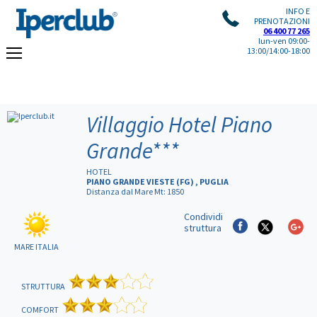
INFO E
PRENOTAZIONI
06 400 77 265
lun-ven 09:00-
13:00/14:00-18:00
Villaggio Hotel Piano
Grande
***
HOTEL
PIANO GRANDE VIESTE (FG) , PUGLIA
Distanza dal Mare Mt: 1850
Condividi
struttura
MARE ITALIA
STRUTTURA
COMFORT