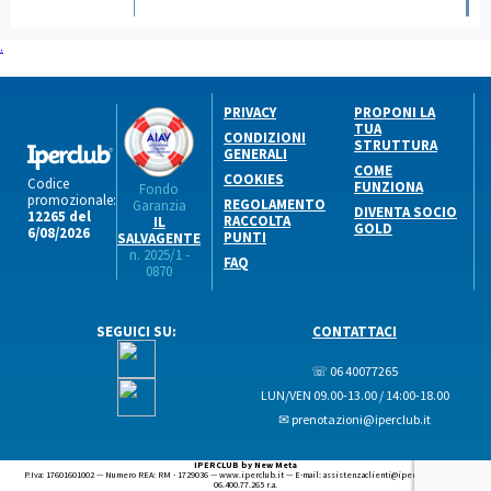
.
PRIVACY
PROPONI LA
TUA
CONDIZIONI
STRUTTURA
GENERALI
COME
COOKIES
Codice
FUNZIONA
Fondo
promozionale:
REGOLAMENTO
Garanzia
DIVENTA SOCIO
12265 del
RACCOLTA
IL
GOLD
6/08/2026
PUNTI
SALVAGENTE
n. 2025/1 -
FAQ
0870
SEGUICI SU:
CONTATTACI
☏ 06 40077265
LUN/VEN 09.00-13.00 / 14:00-18.00
✉ prenotazioni@iperclub.it
IPERCLUB by New Meta
P.Iva: 17601601002 — Numero REA: RM - 1729036 — www.iperclub.it — E-mail: assistenzaclienti@iperclub.it — Tel.
06.400.77.265 r.a.