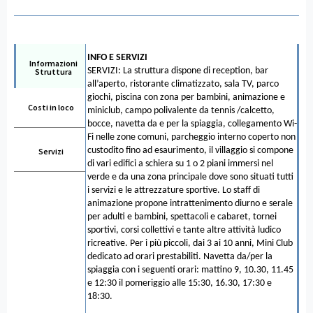
INFO E SERVIZI
Informazioni
SERVIZI: La struttura dispone di reception, bar
Struttura
all’aperto, ristorante climatizzato, sala TV, parco
giochi, piscina con zona per bambini, animazione e
Costi in loco
miniclub, campo polivalente da tennis /calcetto,
bocce, navetta da e per la spiaggia, collegamento Wi-
Fi nelle zone comuni, parcheggio interno coperto non
custodito fino ad esaurimento, il villaggio si compone
Servizi
di vari edifici a schiera su 1 o 2 piani immersi nel
verde e da una zona principale dove sono situati tutti
i servizi e le attrezzature sportive. Lo staff di
animazione propone intrattenimento diurno e serale
per adulti e bambini, spettacoli e cabaret, tornei
sportivi, corsi collettivi e tante altre attività ludico
ricreative. Per i più piccoli, dai 3 ai 10 anni, Mini Club
dedicato ad orari prestabiliti. Navetta da/per la
spiaggia con i seguenti orari: mattino 9, 10.30, 11.45
e 12:30 il pomeriggio alle 15:30, 16.30, 17:30 e
18:30.