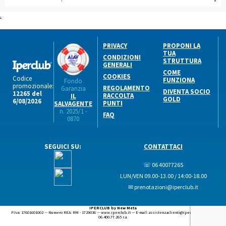
.
PRIVACY
PROPONI LA
TUA
CONDIZIONI
STRUTTURA
GENERALI
COME
COOKIES
Codice
FUNZIONA
Fondo
promozionale:
REGOLAMENTO
Garanzia
DIVENTA SOCIO
12265 del
RACCOLTA
IL
GOLD
6/08/2026
PUNTI
SALVAGENTE
n. 2025/1 -
FAQ
0870
SEGUICI SU:
CONTATTACI
☏ 06 40077265
LUN/VEN 09.00-13.00 / 14:00-18.00
✉ prenotazioni@iperclub.it
IPERCLUB by New Meta
P.Iva: 17601601002 — Numero REA: RM - 1729036 — www.iperclub.it — E-mail: assistenzaclienti@iperclub.it — Tel.
06.400.77.265 r.a.