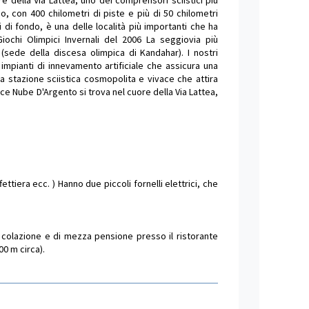
re della Via Lattea, uno dei comprensori sciistici più
, con 400 chilometri di piste e più di 50 chilometri
i di fondo, è una delle località più importanti che ha
Giochi Olimpici Invernali del 2006 La seggiovia più
sede della discesa olimpica di Kandahar). I nostri
mpianti di innevamento artificiale che assicura una
na stazione sciistica cosmopolita e vivace che attira
dence Nube D'Argento si trova nel cuore della Via Lattea,
tiera ecc. ) Hanno due piccoli fornelli elettrici, che
di colazione e di mezza pensione presso il ristorante
00 m circa).