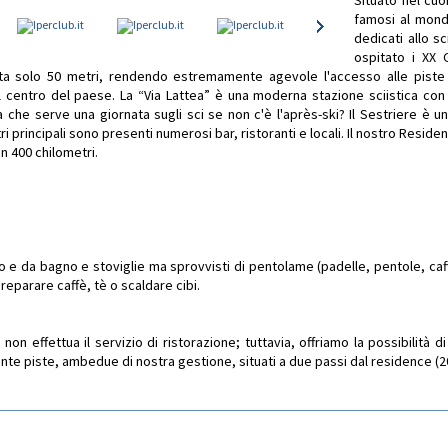
Situato nel cuo
famosi al mondo
dedicati allo sc
ospitato i XX 
sta solo 50 metri, rendendo estremamente agevole l'accesso alle piste (
 centro del paese. La “Via Lattea” è una moderna stazione sciistica con i
 che serve una giornata sugli sci se non c'è l'après-ski? Il Sestriere è u
entri principali sono presenti numerosi bar, ristoranti e locali. Il nostro Resi
n 400 chilometri.
o e da bagno e stoviglie ma sprovvisti di pentolame (padelle, pentole, caffet
eparare caffè, tè o scaldare cibi.
n effettua il servizio di ristorazione; tuttavia, offriamo la possibilità 
onte piste, ambedue di nostra gestione, situati a due passi dal residence (2