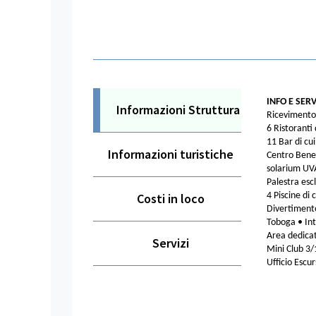
INFO E SERV
Informazioni Struttura
Ricevimento 
6 Ristoranti
11 Bar di cu
Informazioni turistiche
Centro Benes
solarium UVA
Palestra esc
Costi in loco
4 Piscine di
Divertimento
Toboga • Int
Area dedicat
Servizi
Mini Club 3/
Ufficio Escur