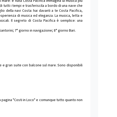
 il mare: è nata Costa Pacifica Immagina la musica più
 tutti i tempi e trasferiscila a bordo di una nave che
lio della navi Costa: hai davanti a te Costa Pacifica,
sperienza di musica ed eleganza. La musica, letta e
icali. Il segreto di Costa Pacifica è semplice: una
Santorini; 7° giorno in navigazione; 8° giorno Bari.
e e gran suite con balcone sul mare. Sono disponibili
lla pagina "Costi in Loco" e comunque tutto quanto non