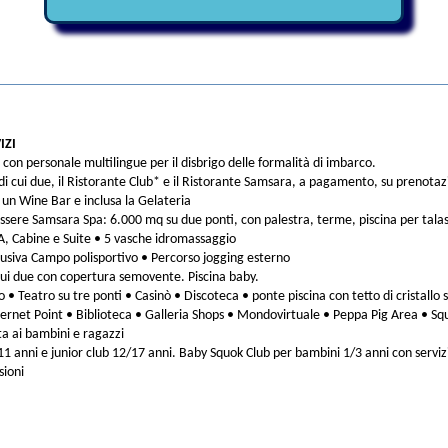
IZI
con personale multilingue per il disbrigo delle formalità di imbarco.
 di cui due, il Ristorante Club* e il Ristorante Samsara, a pagamento, su prenota
i un Wine Bar e inclusa la Gelateria
sere Samsara Spa: 6.000 mq su due ponti, con palestra, terme, piscina per talas
, Cabine e Suite • 5 vasche idromassaggio
lusiva Campo polisportivo • Percorso jogging esterno
 cui due con copertura semovente. Piscina baby.
 • Teatro su tre ponti • Casinò • Discoteca • ponte piscina con tetto di cristal
ernet Point • Biblioteca • Galleria Shops • Mondovirtuale • Peppa Pig Area • Sq
a ai bambini e ragazzi
11 anni e junior club 12/17 anni. Baby Squok Club per bambini 1/3 anni con servi
sioni