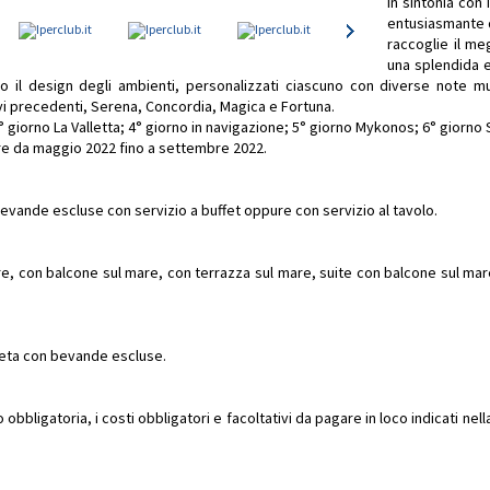
In sintonia con
entusiasmante di
raccoglie il meg
una splendida e
to il design degli ambienti, personalizzati ciascuno con diverse note mus
avi precedenti, Serena, Concordia, Magica e Fortuna.
 3° giorno La Valletta; 4° giorno in navigazione; 5° giorno Mykonos; 6° giorno 
ire da maggio 2022 fino a settembre 2022.
evande escluse con servizio a buffet oppure con servizio al tavolo.
e, con balcone sul mare, con terrazza sul mare, suite con balcone sul mar
pleta con bevande escluse.
bbligatoria, i costi obbligatori e facoltativi da pagare in loco indicati ne