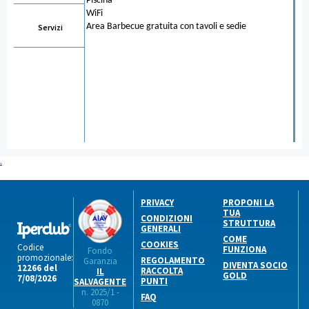
Piscina
WiFi
Area Barbecue gratuita con tavoli e sedie
Servizi
.
PRIVACY
PROPONI LA
TUA
CONDIZIONI
STRUTTURA
GENERALI
COME
COOKIES
Codice
FUNZIONA
Fondo
promozionale:
REGOLAMENTO
Garanzia
DIVENTA SOCIO
12266 del
RACCOLTA
IL
GOLD
7/08/2026
PUNTI
SALVAGENTE
n. 2025/1 -
FAQ
0870