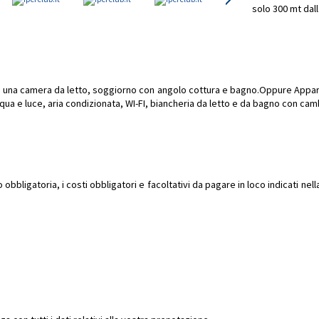
solo 300 mt dall
n una camera da letto, soggiorno con angolo cottura e bagno.Oppure Appart
ua e luce, aria condizionata, WI-FI, biancheria da letto e da bagno con camb
bbligatoria, i costi obbligatori e facoltativi da pagare in loco indicati ne