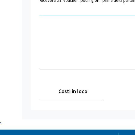
Riceverà un "voucher" pochi giorni prima della partenza
Costi in loco
.