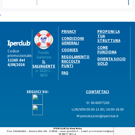
.
PRIVACY
PROPONI LA
TUA
CONDIZIONI
STRUTTURA
GENERALI
COME
COOKIES
Codice
FUNZIONA
Fondo
promozionale:
REGOLAMENTO
Garanzia
DIVENTA SOCIO
12265 del
RACCOLTA
IL
GOLD
6/08/2026
PUNTI
SALVAGENTE
n. 2025/1 -
FAQ
0870
SEGUICI SU:
CONTATTACI
☏ 06 40077265
LUN/VEN 09.00-13.00 / 14:00-18.00
✉ prenotazioni@iperclub.it
IPERCLUB by New Meta
P.Iva: 17601601002 — Numero REA: RM - 1729036 — www.iperclub.it — E-mail: assistenzaclienti@iperclub.it — Tel.
06.400.77.265 r.a.