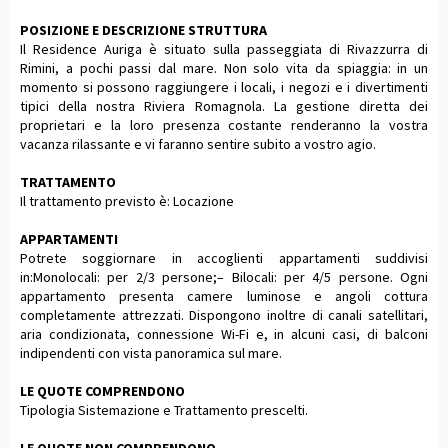
POSIZIONE E DESCRIZIONE STRUTTURA
Il Residence Auriga è situato sulla passeggiata di Rivazzurra di
Rimini, a pochi passi dal mare. Non solo vita da spiaggia: in un
momento si possono raggiungere i locali, i negozi e i divertimenti
tipici della nostra Riviera Romagnola. La gestione diretta dei
proprietari e la loro presenza costante renderanno la vostra
vacanza rilassante e vi faranno sentire subito a vostro agio.
TRATTAMENTO
Il trattamento previsto è: Locazione
APPARTAMENTI
Potrete soggiornare in accoglienti appartamenti suddivisi
in:Monolocali: per 2/3 persone;– Bilocali: per 4/5 persone. Ogni
appartamento presenta camere luminose e angoli cottura
completamente attrezzati. Dispongono inoltre di canali satellitari,
aria condizionata, connessione Wi-Fi e, in alcuni casi, di balconi
indipendenti con vista panoramica sul mare.
LE QUOTE COMPRENDONO
Tipologia Sistemazione e Trattamento prescelti.
LE QUOTE NON COMPRENDONO