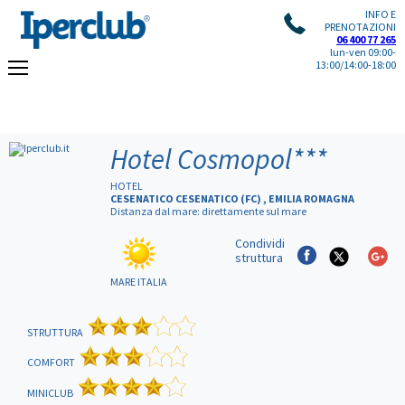
INFO E
PRENOTAZIONI
06 400 77 265
lun-ven 09:00-
13:00/14:00-18:00
Hotel Cosmopol
***
HOTEL
CESENATICO CESENATICO (FC) , EMILIA ROMAGNA
Distanza dal mare: direttamente sul mare
Condividi
struttura
MARE ITALIA
STRUTTURA
COMFORT
MINICLUB