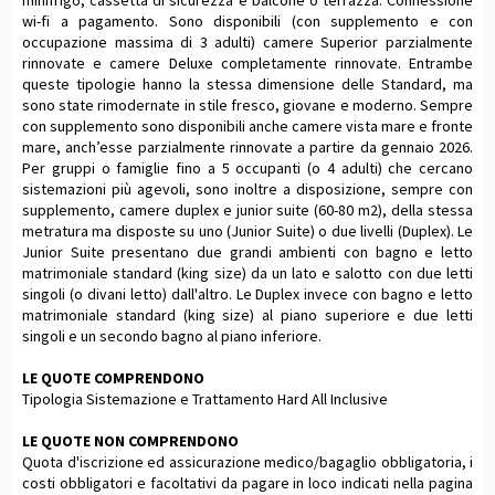
wi-fi a pagamento. Sono disponibili (con supplemento e con
occupazione massima di 3 adulti) camere Superior parzialmente
rinnovate e camere Deluxe completamente rinnovate. Entrambe
queste tipologie hanno la stessa dimensione delle Standard, ma
sono state rimodernate in stile fresco, giovane e moderno. Sempre
con supplemento sono disponibili anche camere vista mare e fronte
mare, anch’esse parzialmente rinnovate a partire da gennaio 2026.
Per gruppi o famiglie fino a 5 occupanti (o 4 adulti) che cercano
sistemazioni più agevoli, sono inoltre a disposizione, sempre con
supplemento, camere duplex e junior suite (60-80 m2), della stessa
metratura ma disposte su uno (Junior Suite) o due livelli (Duplex). Le
Junior Suite presentano due grandi ambienti con bagno e letto
matrimoniale standard (king size) da un lato e salotto con due letti
singoli (o divani letto) dall'altro. Le Duplex invece con bagno e letto
matrimoniale standard (king size) al piano superiore e due letti
singoli e un secondo bagno al piano inferiore.
LE QUOTE COMPRENDONO
Tipologia Sistemazione e Trattamento Hard All Inclusive
LE QUOTE NON COMPRENDONO
Quota d'iscrizione ed assicurazione medico/bagaglio obbligatoria, i
costi obbligatori e facoltativi da pagare in loco indicati nella pagina