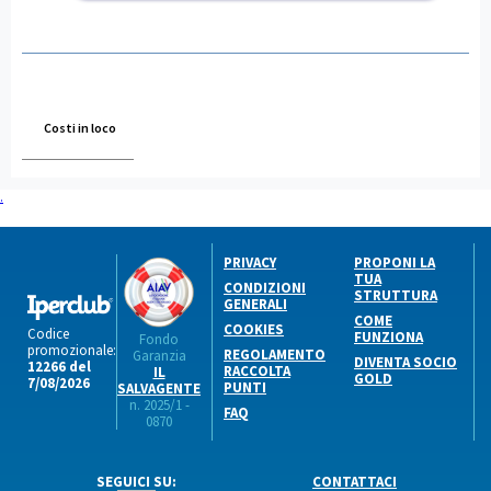
Costi in loco
.
PRIVACY
PROPONI LA
TUA
CONDIZIONI
STRUTTURA
GENERALI
COME
COOKIES
Codice
FUNZIONA
Fondo
promozionale:
REGOLAMENTO
Garanzia
DIVENTA SOCIO
12266 del
RACCOLTA
IL
GOLD
7/08/2026
PUNTI
SALVAGENTE
n. 2025/1 -
FAQ
0870
SEGUICI SU:
CONTATTACI