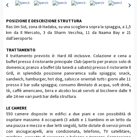
POSIZIONE E DESCRIZIONE STRUTTURA
Ras Um Sid, zona di Hadaba, su una scogliera sopra la spiaggia, a 1,5
km da Il Mercato, 3 da Sharm Vecchia, 11 da Naama Bay e 21
dall’aeroporto
TRATTAMENTO
Il trattamento previsto è: Hard All inclusive. Colazione e cena a
buffet presso il ristorante principale Club (aperto per pranzo solo di
domenica; pranzo a buffet (da lunedi a sabato) presso il ristorante Il
Grill, in splendida posizione panoramica sulla spiaggia; snack,
sandwich, hamburger, hot dog, salsicce orientali tutti i giorni alle 11
presso il bar sulla spiaggia; consumo illimitato di acqua, soft drink,
tè, caffè americano, birra e alcolici locali serviti al bicchiere dalle 9
alle 24 nei vari punti bar della struttura.
LE CAMERE
550 camere disposte in edifici a due piani e con possibilità di
ospitare massimo 4 occupanti (3 adulti e 1 bambino in un letto da
una piazza e mezzo e due letti singoli), tutte dotate di servizi privati
con asciugacapelli, aria condizionata, telefono, TV satellitare,
minifrigo, cassetta di sicurezza e balcone o terrazza. Connessione