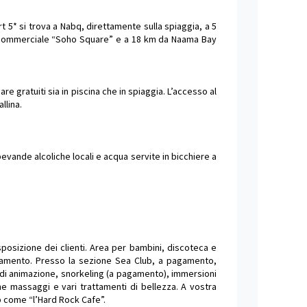
rt 5* si trova a Nabq, direttamente sulla spiaggia, a 5
commerciale “Soho Square” e a 18 km da Naama Bay
re gratuiti sia in piscina che in spiaggia. L’accesso al
llina.
evande alcoliche locali e acqua servite in bicchiere a
sposizione dei clienti. Area per bambini, discoteca e
pagamento. Presso la sezione Sea Club, a pagamento,
 di animazione, snorkeling (a pagamento), immersioni
e massaggi e vari trattamenti di bellezza. A vostra
b come “l’Hard Rock Cafe”.