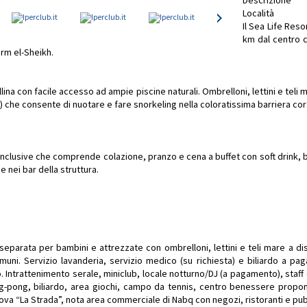
Descrizione
Località
Il Sea Life Reso
km dal centro 
arm el-Sheikh.
lina con facile accesso ad ampie piscine naturali. Ombrelloni, lettini e teli ma
che consente di nuotare e fare snorkeling nella coloratissima barriera cora
 Inclusive che comprende colazione, pranzo e cena a buffet con soft drink, b
e nei bar della struttura.
eparata per bambini e attrezzate con ombrelloni, lettini e teli mare a di
comuni. Servizio lavanderia, servizio medico (su richiesta) e biliardo a 
Intrattenimento serale, miniclub, locale notturno/DJ (a pagamento), staff
-pong, biliardo, area giochi, campo da tennis, centro benessere propon
rova “La Strada”, nota area commerciale di Nabq con negozi, ristoranti e pu