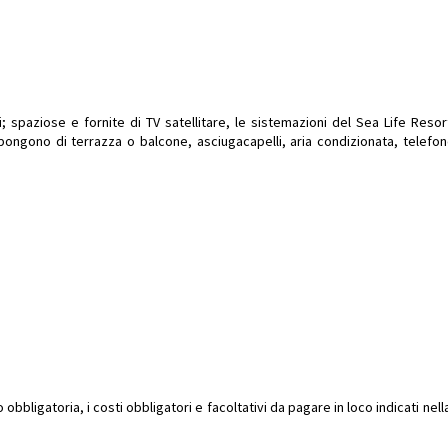
i; spaziose e fornite di TV satellitare, le sistemazioni del Sea Life Reso
gono di terrazza o balcone, asciugacapelli, aria condizionata, telefono, T
bbligatoria, i costi obbligatori e facoltativi da pagare in loco indicati ne