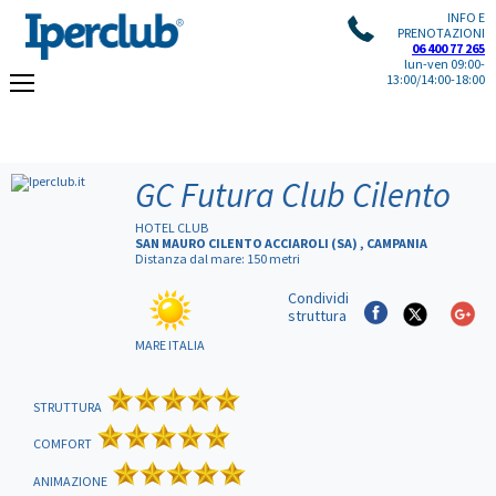
INFO E
PRENOTAZIONI
06 400 77 265
lun-ven 09:00-
13:00/14:00-18:00
GC Futura Club Cilento
HOTEL CLUB
SAN MAURO CILENTO ACCIAROLI (SA) , CAMPANIA
Distanza dal mare: 150 metri
Condividi
struttura
MARE ITALIA
STRUTTURA
COMFORT
ANIMAZIONE