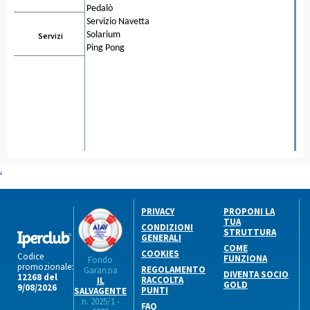
Pedalò
Servizio Navetta
Solarium
Servizi
Ping Pong
.
PRIVACY
PROPONI LA
TUA
CONDIZIONI
STRUTTURA
GENERALI
COME
COOKIES
Codice
FUNZIONA
Fondo
promozionale:
REGOLAMENTO
Garanzia
DIVENTA SOCIO
12268 del
RACCOLTA
IL
GOLD
9/08/2026
PUNTI
SALVAGENTE
n. 2025/1 -
FAQ