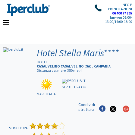
INFO E
PRENOTAZIONI
06 400 77 265
lun-ven 09:00-
13:00/14:00-18:00
Hotel Stella Maris
****
HOTEL
CASAL VELINO CASAL VELINO (SA) , CAMPANIA
Distanza dal mare: 350 metri
STRUTTURA OK
MARE ITALIA
Condividi
struttura
STRUTTURA