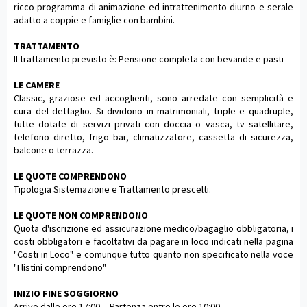
ricco programma di animazione ed intrattenimento diurno e serale
adatto a coppie e famiglie con bambini.
TRATTAMENTO
Il trattamento previsto è: Pensione completa con bevande e pasti
LE CAMERE
Classic, graziose ed accoglienti, sono arredate con semplicità e
cura del dettaglio. Si dividono in matrimoniali, triple e quadruple,
tutte dotate di servizi privati con doccia o vasca, tv satellitare,
telefono diretto, frigo bar, climatizzatore, cassetta di sicurezza,
balcone o terrazza.
LE QUOTE COMPRENDONO
Tipologia Sistemazione e Trattamento prescelti.
LE QUOTE NON COMPRENDONO
Quota d'iscrizione ed assicurazione medico/bagaglio obbligatoria, i
costi obbligatori e facoltativi da pagare in loco indicati nella pagina
"Costi in Loco" e comunque tutto quanto non specificato nella voce
"I listini comprendono"
INIZIO FINE SOGGIORNO
Arrivo dalle ore 17:00 -- Partenza entro le ore 10:00