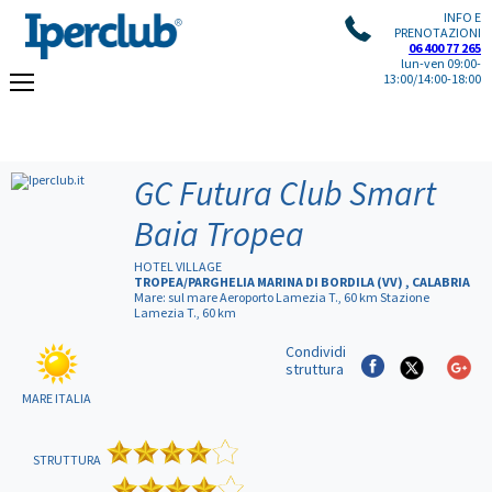
INFO E
PRENOTAZIONI
06 400 77 265
lun-ven 09:00-
13:00/14:00-18:00
GC Futura Club Smart
Baia Tropea
HOTEL VILLAGE
TROPEA/PARGHELIA MARINA DI BORDILA (VV) , CALABRIA
Mare: sul mare Aeroporto Lamezia T., 60 km Stazione
Lamezia T., 60 km
Condividi
struttura
MARE ITALIA
STRUTTURA