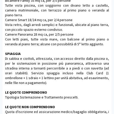
Bicamere Family 35 mq ca, per 3/5 persone
Tutte vista piscina, con soggiorno con divano letto a castello,
camera matrimoniale, con terrazzo al primo piano o veranda al
piano terra.
Camere Smart 18/24 mq ca, per 2/4 persone
Vista retro, dagli arredi semplici e funzionali, ubicate al piano terra,
con piccolo spazio esterno condiviso.
Camere Panorama 28 mq ca, per 2/5 persone
Con letti piani, tutte vista mare, con balcone al primo piano o
veranda al piano terra; alcune con possibilità di 5° letto aggiunto.
SPIAGGIA
Di sabbia e ciottoli, attrezzata, con accesso diretto dalla piscina o,
per le sistemazioni in posizione più panoramica, attraverso una
stradina interna a tornanti percorribile a a piedi o con navetta (ad
orari stabiliti). Servizio spiaggia incluso nella Club Card (1
ombrellone + 1 sdraio + 1 lettino per unità abitativa, ad esaurimento,
nelle file non a pagamento).
LE QUOTE COMPRENDONO
Tipologia Sistemazione e Trattamento prescelti.
LE QUOTE NON COMPRENDONO
Quota d'iscrizione ed assicurazione medico/bagaglio obbligatoria, i