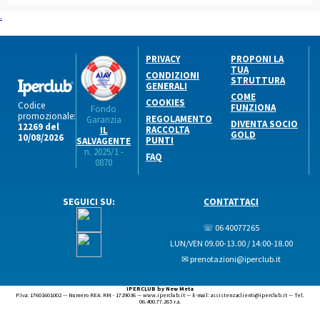
.
PRIVACY
PROPONI LA
TUA
CONDIZIONI
STRUTTURA
GENERALI
COME
COOKIES
Codice
FUNZIONA
Fondo
promozionale:
REGOLAMENTO
Garanzia
DIVENTA SOCIO
12269 del
RACCOLTA
IL
GOLD
10/08/2026
PUNTI
SALVAGENTE
n. 2025/1 -
FAQ
0870
SEGUICI SU:
CONTATTACI
☏ 06 40077265
LUN/VEN 09.00-13.00 / 14:00-18.00
✉ prenotazioni@iperclub.it
IPERCLUB by New Meta
P.Iva: 17601601002 — Numero REA: RM - 1729036 — www.iperclub.it — E-mail: assistenzaclienti@iperclub.it — Tel.
06.400.77.265 r.a.