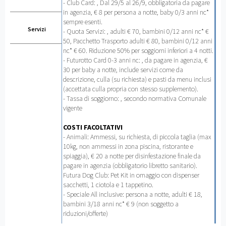
- Club Card: , Dal 29/5 al 26/9, obbligatoria da pagare
in agenzia, € 8 per persona a notte, baby 0/3 anni nc*
sempre esenti.
Servizi
- Quota Servizi: , adulti € 70, bambini 0/12 anni nc* €
50, Pacchetto Trasporto adulti € 80, bambini 0/12 anni
nc* € 60. Riduzione 50% per soggiorni inferiori a 4 notti.
- Futurotto Card 0-3 anni nc: , da pagare in agenzia, €
30 per baby a notte, include servizi come da
descrizione, culla (su richiesta) e pasti da menu inclusi
(accettata culla propria con stesso supplemento).
- Tassa di soggiorno: , secondo normativa Comunale
vigente
COSTI FACOLTATIVI
- Animali: Ammessi, su richiesta, di piccola taglia (max
10kg, non ammessi in zona piscina, ristorante e
spiaggia), € 20 a notte per disinfestazione finale da
pagare in agenzia (obbligatorio libretto sanitario).
Futura Dog Club: Pet Kit in omaggio con dispenser
sacchetti, 1 ciotola e 1 tappetino.
- Speciale All inclusive: persona a notte, adulti € 18,
bambini 3/18 anni nc* € 9 (non soggetto a
riduzioni/offerte)