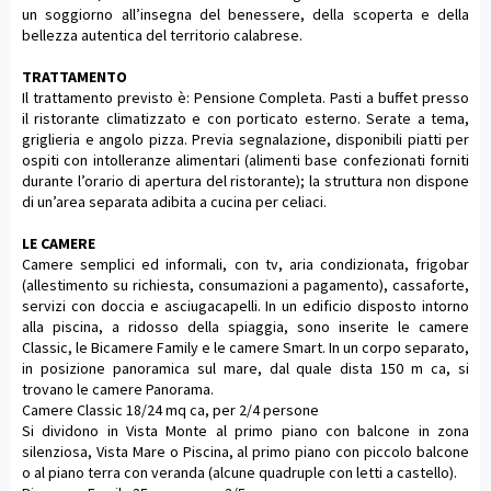
un soggiorno all’insegna del benessere, della scoperta e della
bellezza autentica del territorio calabrese.
TRATTAMENTO
Il trattamento previsto è: Pensione Completa. Pasti a buffet presso
il ristorante climatizzato e con porticato esterno. Serate a tema,
griglieria e angolo pizza. Previa segnalazione, disponibili piatti per
ospiti con intolleranze alimentari (alimenti base confezionati forniti
durante l’orario di apertura del ristorante); la struttura non dispone
di un’area separata adibita a cucina per celiaci.
LE CAMERE
Camere semplici ed informali, con tv, aria condizionata, frigobar
(allestimento su richiesta, consumazioni a pagamento), cassaforte,
servizi con doccia e asciugacapelli. In un edificio disposto intorno
alla piscina, a ridosso della spiaggia, sono inserite le camere
Classic, le Bicamere Family e le camere Smart. In un corpo separato,
in posizione panoramica sul mare, dal quale dista 150 m ca, si
trovano le camere Panorama.
Camere Classic 18/24 mq ca, per 2/4 persone
Si dividono in Vista Monte al primo piano con balcone in zona
silenziosa, Vista Mare o Piscina, al primo piano con piccolo balcone
o al piano terra con veranda (alcune quadruple con letti a castello).