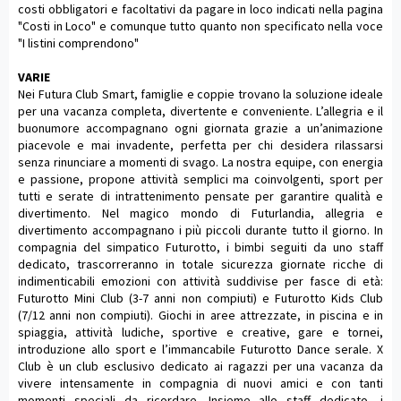
costi obbligatori e facoltativi da pagare in loco indicati nella pagina
"Costi in Loco" e comunque tutto quanto non specificato nella voce
"I listini comprendono"
VARIE
Nei Futura Club Smart, famiglie e coppie trovano la soluzione ideale
per una vacanza completa, divertente e conveniente. L’allegria e il
buonumore accompagnano ogni giornata grazie a un’animazione
piacevole e mai invadente, perfetta per chi desidera rilassarsi
senza rinunciare a momenti di svago. La nostra equipe, con energia
e passione, propone attività semplici ma coinvolgenti, sport per
tutti e serate di intrattenimento pensate per garantire qualità e
divertimento. Nel magico mondo di Futurlandia, allegria e
divertimento accompagnano i più piccoli durante tutto il giorno. In
compagnia del simpatico Futurotto, i bimbi seguiti da uno staff
dedicato, trascorreranno in totale sicurezza giornate ricche di
indimenticabili emozioni con attività suddivise per fasce di età:
Futurotto Mini Club (3-7 anni non compiuti) e Futurotto Kids Club
(7/12 anni non compiuti). Giochi in aree attrezzate, in piscina e in
spiaggia, attività ludiche, sportive e creative, gare e tornei,
introduzione allo sport e l’immancabile Futurotto Dance serale. X
Club è un club esclusivo dedicato ai ragazzi per una vacanza da
vivere intensamente in compagnia di nuovi amici e con tanti
momenti speciali da ricordare. Insieme allo staff dedicato, i