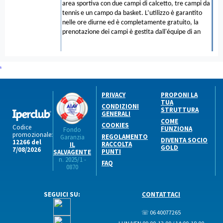
area sportiva con due campi di calcetto, tre campi da
tennis e un campo da basket. L’utilizzo è garantito
nelle ore diurne ed è completamente gratuito, la
prenotazione dei campi è gestita dall'équipe di an
.
PRIVACY
PROPONI LA
TUA
CONDIZIONI
STRUTTURA
GENERALI
COME
COOKIES
Codice
FUNZIONA
Fondo
promozionale:
REGOLAMENTO
Garanzia
DIVENTA SOCIO
12266 del
RACCOLTA
IL
GOLD
7/08/2026
PUNTI
SALVAGENTE
n. 2025/1 -
FAQ
0870
SEGUICI SU:
CONTATTACI
☏ 06 40077265