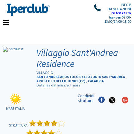
INFO E
PRENOTAZIONI
06 400 77 265
lun-ven 09:00-
13:00/14:00-18:00
Villaggio Sant'Andrea
Residence
VILLAGGIO
SANT'ANDREA APOSTOLO DELLO JONIO SANT'ANDREA
APOSTOLO DELLO JONIO (CZ) , CALABRIA
Distanza dal mare: sul mare
Condividi
struttura
MARE ITALIA
STRUTTURA