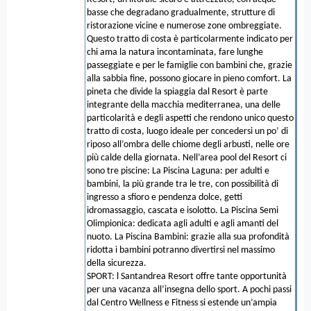
basse che degradano gradualmente, strutture di
ristorazione vicine e numerose zone ombreggiate.
Questo tratto di costa è particolarmente indicato per
chi ama la natura incontaminata, fare lunghe
passeggiate e per le famiglie con bambini che, grazie
alla sabbia fine, possono giocare in pieno comfort. La
pineta che divide la spiaggia dal Resort è parte
integrante della macchia mediterranea, una delle
particolarità e degli aspetti che rendono unico questo
tratto di costa, luogo ideale per concedersi un po’ di
riposo all’ombra delle chiome degli arbusti, nelle ore
più calde della giornata. Nell’area pool del Resort ci
sono tre piscine: La Piscina Laguna: per adulti e
bambini, la più grande tra le tre, con possibilità di
ingresso a sfioro e pendenza dolce, getti
idromassaggio, cascata e isolotto. La Piscina Semi
Olimpionica: dedicata agli adulti e agli amanti del
nuoto. La Piscina Bambini: grazie alla sua profondità
ridotta i bambini potranno divertirsi nel massimo
della sicurezza.
SPORT: l Santandrea Resort offre tante opportunità
per una vacanza all’insegna dello sport. A pochi passi
dal Centro Wellness e Fitness si estende un’ampia