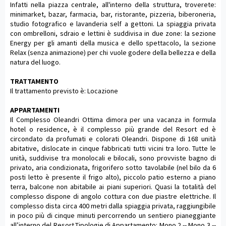
Infatti nella piazza centrale, all'interno della struttura, troverete:
minimarket, bazar, farmacia, bar, ristorante, pizzeria, biberoneria,
studio fotografico e lavanderia self a gettoni. La spiaggia privata
con ombrelloni, sdraio e lettini è suddivisa in due zone: la sezione
Energy per gli amanti della musica e dello spettacolo, la sezione
Relax (senza animazione) per chi vuole godere della bellezza e della
natura del luogo.
TRATTAMENTO
Il trattamento previsto è: Locazione
APPARTAMENTI
Il Complesso Oleandri Ottima dimora per una vacanza in formula
hotel o residence, è il complesso più grande del Resort ed è
circondato da profumati e colorati Oleandri. Dispone di 168 unità
abitative, dislocate in cinque fabbricati tutti vicini tra loro. Tutte le
unità, suddivise tra monolocali e bilocali, sono provviste bagno di
privato, aria condizionata, frigorifero sotto tavolabile (nel bilo da 6
posti letto è presente il frigo alto), piccolo patio esterno a piano
terra, balcone non abitabile ai piani superiori. Quasi la totalità del
complesso dispone di angolo cottura con due piastre elettriche. Il
complesso dista circa 400 metri dalla spiaggia privata, raggiungibile
in poco più di cinque minuti percorrendo un sentiero pianeggiante
all’interno del Resort.Tipologie di Appartamento: Mono 2 -- Mono 3 --