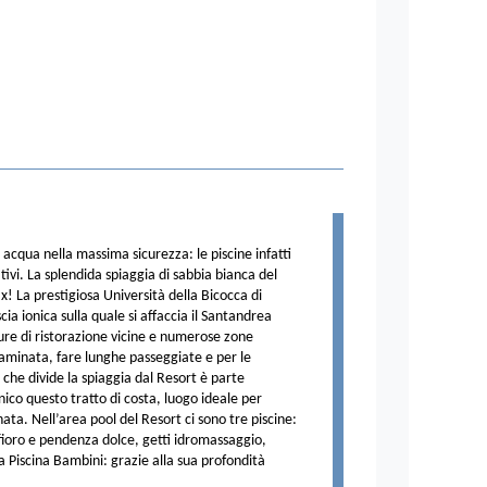
n acqua nella massima sicurezza: le piscine infatti
ivi. La splendida spiaggia di sabbia bianca del
ax! La prestigiosa Università della Bicocca di
cia ionica sulla quale si affaccia il Santandrea
ure di ristorazione vicine e numerose zone
aminata, fare lunghe passeggiate e per le
 che divide la spiaggia dal Resort è parte
ico questo tratto di costa, luogo ideale per
nata. Nell’area pool del Resort ci sono tre piscine:
 sfioro e pendenza dolce, getti idromassaggio,
La Piscina Bambini: grazie alla sua profondità