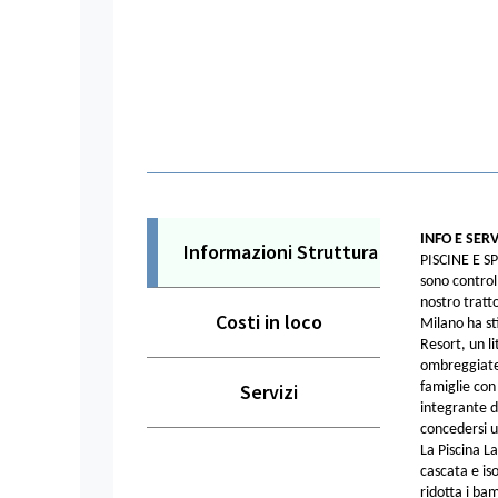
INFO E SERV
Informazioni Struttura
PISCINE E SPI
sono control
nostro tratto
Costi in loco
Milano ha sti
Resort, un l
ombreggiate.
Servizi
famiglie con
integrante d
concedersi un
La Piscina La
cascata e is
ridotta i ba