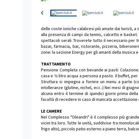
delle coste ioniche calabresi più amate dai turisti, a 
alla presenza di campi da tennis, calcetto e basket. 
spettacoli serali. Troverete tutto il necessario per t
bazar, farmacia, bar, ristorante, pizzeria, biberoner
zone: la sezione Energy per gli amanti della musica e
TRATTAMENTO
Pensione Completa con bevande ai pasti: Colazione, p
casa e ½ litro acqua a persona a pasto. Il buffet, per
Struttura si impegna a fornire un menu a parte (con 
intolleranze (glutine, nichel, ecc..) Nei mesi di giu
alcuna entro il termine di quindici giorni prima dell
facoltà di recedere in caso di mancata accettazione 
LE CAMERE
Nel Complesso "Oleandri" è il complesso più grande d
vicini tra loro. Tutte le unità, suddivise tra monoloca
frigo alto), piccolo patio esterno a piano terra, balcon