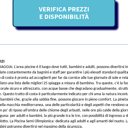
VERIFICA PREZZI
E DISPONIBILITÀ
IZI
AGGIA: L’area piscine è il luogo dove tutti, bambini e adulti, possono divertirsi i
late costantemente da bagnini e staff per garantire i più elevati standard qualitat
 di costa è pronta ad accoglierti per far da cornice alle tue giornate di sole e rel
lato una lista delle migliori 25 spiagge a misura di bambino. Tra queste, c’è la fas
itorale sicuro e attrezzato, con acque basse che degradano gradualmente, strutt
 Questo tratto di costa è particolarmente indicato per chi ama la natura incont
 bambini che, grazie alla sabbia fine, possono giocare in pieno comfort. La pineta
ella macchia mediterranea, una delle particolarità e degli aspetti che rendono un
 po’ di riposo all’ombra delle chiome degli arbusti, nelle ore più calde della gior
guna: per adulti e bambini, la più grande tra le tre, con possibilità di ingresso a
olotto. La Piscina Semi Olimpionica: dedicata agli adulti e agli amanti del nuoto. 
mbini potranno divertirsi nel massimo della sicurezza.