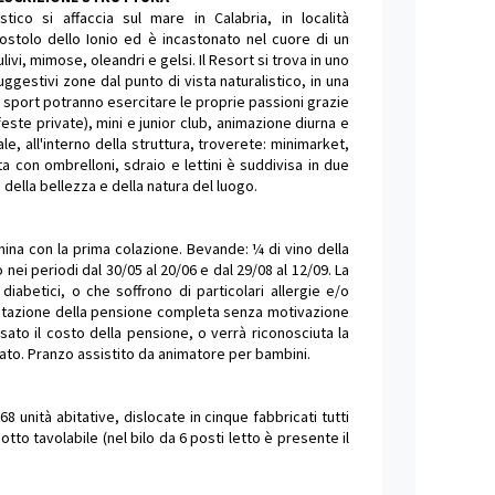
ristico si affaccia sul mare in Calabria, in località
ostolo dello Ionio ed è incastonato nel cuore di un
livi, mimose, oleandri e gelsi. Il Resort si trova in uno
uggestivi zone dal punto di vista naturalistico, in una
llo sport potranno esercitare le proprie passioni grazie
este private), mini e junior club, animazione diurna e
le, all'interno della struttura, troverete: minimarket,
ta con ombrelloni, sdraio e lettini è suddivisa in due
della bellezza e della natura del luogo.
mina con la prima colazione. Bevande: ¼ di vino della
nei periodi dal 30/05 al 20/06 e dal 29/08 al 12/09. La
diabetici, o che soffrono di particolari allergie e/o
prenotazione della pensione completa senza motivazione
rsato il costo della pensione, o verrà riconosciuta la
ato. Pranzo assistito da animatore per bambini.
unità abitative, dislocate in cinque fabbricati tutti
otto tavolabile (nel bilo da 6 posti letto è presente il