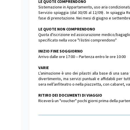
LE QUOTE COMPRENDONO
Sistemazione in Appartamento, uso aria condizionata, 
Servizio spiaggia: (dal 30/05 al 12/09) . In spiaggi
fase di prenotazione. Nei mesi di giugno e settembre 
LE QUOTE NON COMPRENDONO
Quota d'iscrizione ed assicurazione medico/bagaglio o
specificato nella voce "I listini comprendono"
INIZIO FINE SOGGIORNO
Arrivo dalle ore 17:00 -- Partenza entro le ore 10:00
VARIE
L’animazione è uno dei pilastri alla base di una sa
divertimento, ma servizi puntuali e affidabili per tutt
sera nell’anfiteatro o nella piazzetta, con cabaret, va
RITIRO DEI DOCUMENTI DI VIAGGIO
Riceverà un "voucher" pochi giorni prima della partenza