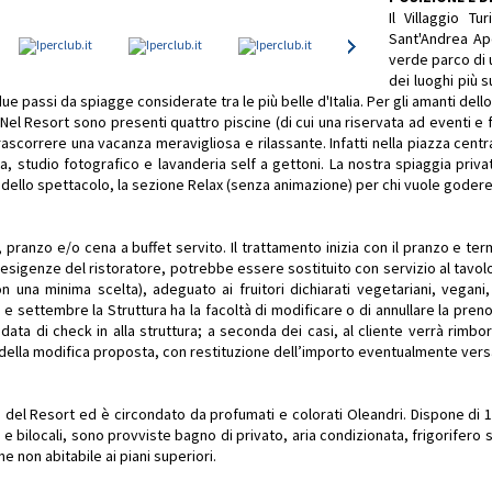
Il Villaggio Tu
Sant'Andrea Ap
verde parco di u
dei luoghi più s
due passi da spiagge considerate tra le più belle d'Italia. Per gli amanti de
Nel Resort sono presenti quattro piscine (di cui una riservata ad eventi e f
rascorrere una vacanza meravigliosa e rilassante. Infatti nella piazza centra
ia, studio fotografico e lavanderia self a gettoni. La nostra spiaggia priva
 dello spettacolo, la sezione Relax (senza animazione) per chi vuole godere 
ranzo e/o cena a buffet servito. Il trattamento inizia con il pranzo e ter
 esigenze del ristoratore, potrebbe essere sostituito con servizio al tavolo 
una minima scelta), adeguato ai fruitori dichiarati vegetariani, vegani, 
gno e settembre la Struttura ha la facoltà di modificare o di annullare la 
a data di check in alla struttura; a seconda dei casi, al cliente verrà rimbo
della modifica proposta, con restituzione dell’importo eventualmente vers
el Resort ed è circondato da profumati e colorati Oleandri. Dispone di 168 
li e bilocali, sono provviste bagno di privato, aria condizionata, frigorifero s
e non abitabile ai piani superiori.