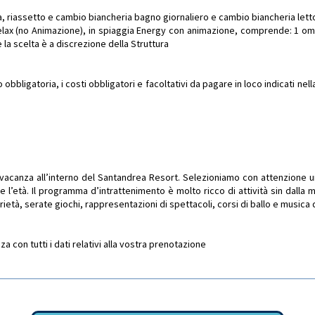
riassetto e cambio biancheria bagno giornaliero e cambio biancheria letto i
a Relax (no Animazione), in spiaggia Energy con animazione, comprende: 1 omb
la scelta è a discrezione della Struttura
bbligatoria, i costi obbligatori e facoltativi da pagare in loco indicati ne
na vacanza all’interno del Santandrea Resort. Selezioniamo con attenzione
e l’età. Il programma d’intrattenimento è molto ricco di attività sin dalla m
rietà, serate giochi, rappresentazioni di spettacoli, corsi di ballo e musica d
 con tutti i dati relativi alla vostra prenotazione