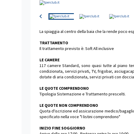
La spiaggia al centro della baia che la rende poco esp
TRATTAMENTO
Il trattamento previsto è: Soft All inclusive
LE CAMERE
117 camere Standard, sono quasi tutte al piano terra
condizionata, servizi privati, TV, frigobar, asciuga
dotate di aria condizionata, servizi privati con doc
LE QUOTE COMPRENDONO
Tipologia Sistemazione e Trattamento prescelti.
LE QUOTE NON COMPRENDONO
Quota d'iscrizione ed assicurazione medico/bagaglio o
specificato nella voce "I listini comprendono"
INIZIO FINE SOGGIORNO
Arrivo dalle ore 17:00 - Partenza entro le ore 10:00