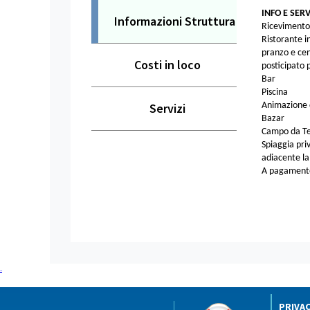
INFO E SERV
Informazioni Struttura
Ricevimento
Ristorante i
pranzo e cena
Costi in loco
posticipato p
Bar
Piscina
Servizi
Animazione di
Bazar
Campo da Ten
Spiaggia priv
adiacente la
A pagamento 
.
PRIVA