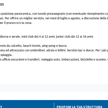
IZI
n posizione panoramica, con tavolo preassegnato (con eventuale riempimento con 
). Per offrire un miglior servizio, nei mesi di luglio e agosto, a discrezione dell
er il pranzo e/o la cena.
urna e serale, mini club dai 4 ai 12 anni, junior club dai 12 ai 16 anni.
nis da calcetto, beach tennis, ping-pong e bocce.
ata ed attrezzata con ombrelloni, sdraio e lettini. Servizio bar e docce. Per i più 
 spiaggia.
ufficio escursioni e transfert, noleggio auto, imbarcazioni, biciclette e scooter
CY
PROPONI LA TUA STRUTTURA