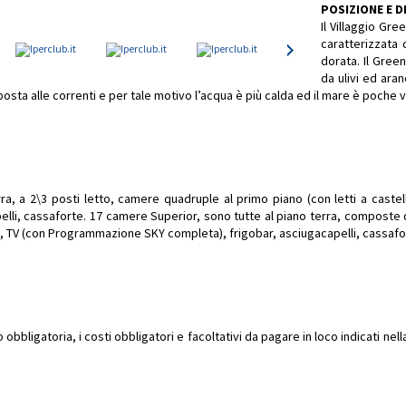
POSIZIONE E 
Il Villaggio Gre
caratterizzata 
dorata. Il Gree
da ulivi ed aran
osta alle correnti e per tale motivo l’acqua è più calda ed il mare è poche v
, a 2\3 posti letto, camere quadruple al primo piano (con letti a castell
capelli, cassaforte. 17 camere Superior, sono tutte al piano terra, composte
cia, TV (con Programmazione SKY completa), frigobar, asciugacapelli, cassafo
bbligatoria, i costi obbligatori e facoltativi da pagare in loco indicati ne