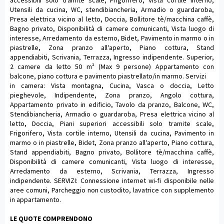
Utensili da cucina, WC, stendibiancheria, Armadio o guardaroba,
Presa elettrica vicino al letto, Doccia, Bollitore tè/macchina caffè,
Bagno privato, Disponibilità di camere comunicanti, Vista luogo di
interesse, Arredamento da esterno, Bidet, Pavimento in marmo o in
piastrelle, Zona pranzo all'aperto, Piano cottura, Stand
appendiabiti, Scrivania, Terrazza, Ingresso indipendente. Superior,
2 camere da letto 50 m² (Max 9 persone) Appartamento con
balcone, piano cottura e pavimento piastrellato/in marmo. Servizi
in camera: Vista montagna, Cucina, Vasca o doccia, Letto
pieghevole, Indipendente, Zona pranzo, Angolo cottura,
Appartamento privato in edificio, Tavolo da pranzo, Balcone, WC,
Stendibiancheria, Armadio o guardaroba, Presa elettrica vicino al
letto, Doccia, Piani superiori accessibili solo tramite scale,
Frigorifero, Vista cortile interno, Utensili da cucina, Pavimento in
marmo o in piastrelle, Bidet, Zona pranzo all'aperto, Piano cottura,
Stand appendiabiti, Bagno privato, Bollitore tè/macchina caffè,
Disponibilità di camere comunicanti, Vista luogo di interesse,
Arredamento da esterno, Scrivania, Terrazza, Ingresso
indipendente. SERVIZI: Connessione internet wi-fi disponibile nelle
aree comuni, Parcheggio non custodito, lavatrice con supplemento
in appartamento.
LE QUOTE COMPRENDONO