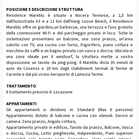
POSIZIONE E DESCRIZIONE STRUTTURA
Residence Mareblu è situato a Nocera Terinese, a 2,5 km
dall'Autostrada A3 e a 11 km dall'Hang Loose Beach, il Residence
Mareblu offre un giardino,un barbecue, una terrazza e l'uso gratuito
della connessione Wi-Fi e del parcheggio privato in loco. Tutte le
sistemazioni presentano un balcone, una zona pranzo, un'area
salotto con TV, una cucina con forno, frigorifero, piano cottura e
macchina da caffè e un bagno privato con vasca o doccia. Ubicata in
una zona ideale per il windsurf, la struttura mette a vostra
disposizione un tavolo da ping-pong. Il Mareblu dista 35 minuti di
auto da Cosenza e 20 km dagli stabilimenti termali di Terme di
Caronte e dal più vicino Aeroporto di Lamezia Terme.
TRATTAMENTO
Il trattamento previsto è: Locazione
APPARTAMENTI
Gli appartamenti si dividono in: Standard (Max 6 persone)
Appartamento dotato di balcone e cucina con utensili. Servizi in
camera: Zona pranzo, Angolo cottura,
Appartamento privato in edificio, Tavolo da pranzo, Balcone, Vasca
o doccia, Cucina, Letto pieghevole, Indipendente, Piani superiori
accessibili solo tramite scale, Frigorifero, Vista cortile interno,