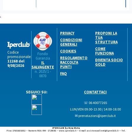
.
PRIVACY
PROPONI LA
TUA
CONDIZIONI
STRUTTURA
GENERALI
COME
COOKIES
Codice
FUNZIONA
Fondo
promozionale:
REGOLAMENTO
Garanzia
DIVENTA SOCIO
12268 del
RACCOLTA
IL
GOLD
9/08/2026
PUNTI
SALVAGENTE
n. 2025/1 -
FAQ
0870
SEGUICI SU:
CONTATTACI
☏ 06 40077265
LUN/VEN 09.00-13.00 / 14:00-18.00
✉ prenotazioni@iperclub.it
IPERCLUB by New Meta
P.Iva: 17601601002 — Numero REA: RM - 1729036 — www.iperclub.it — E-mail: assistenzaclienti@iperclub.it — Tel.