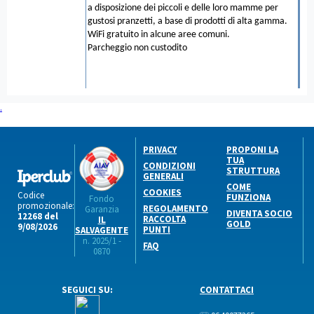
a disposizione dei piccoli e delle loro mamme per
gustosi pranzetti, a base di prodotti di alta gamma.
WiFi gratuito in alcune aree comuni.
Parcheggio non custodito
.
PRIVACY
PROPONI LA
TUA
CONDIZIONI
STRUTTURA
GENERALI
COME
COOKIES
Codice
FUNZIONA
Fondo
promozionale:
REGOLAMENTO
Garanzia
DIVENTA SOCIO
12268 del
RACCOLTA
IL
GOLD
9/08/2026
PUNTI
SALVAGENTE
n. 2025/1 -
FAQ
0870
SEGUICI SU:
CONTATTACI