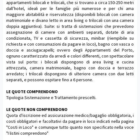
appartamenti bilocali e trilocali, che si trovano a circa 150-250 metri
dall’hotel, ideali per le famiglie più numerose e per chi ama
maggiore abitabilità e riservatezza (disponibili bilocali con camera
matrimoniale e divano letto in area living o trilocali con una camera
doppia aggiuntiva). Suite: si tratta di sistemazioni che prevedono
assegnazione di camere con ambienti separati, dotate di aria
condizionata, TV e cassetta di sicurezza, minibar (riempibile su
richiesta e con consumazioni da pagare in loco), bagno con vasca o
doccia e asciugacapelli; ovvero degli Appartamenti del Porto,
ognuno caratterizzato da arredi e colori differenti, con spettacolare
vista sul porto: i bilocali dispongono di area living e cucina
attrezzata, camera matrimoniale, bagno con doccia e terrazzo
arredato; i trilocali dispongono di ulteriore camera con due letti
separati, e possono ospitare fino a 6 persone.
LE QUOTE COMPRENDONO
Tipologia Sistemazione e Trattamento prescelti.
LE QUOTE NON COMPRENDONO
Quota d'iscrizione ed assicurazione medico/bagaglio obbligatoria, i
costi obbligatori e facoltativi da pagare in loco indicati nella pagina
"Costi in Loco" e comunque tutto quanto non specificato nella voce
"I listini comprendono"