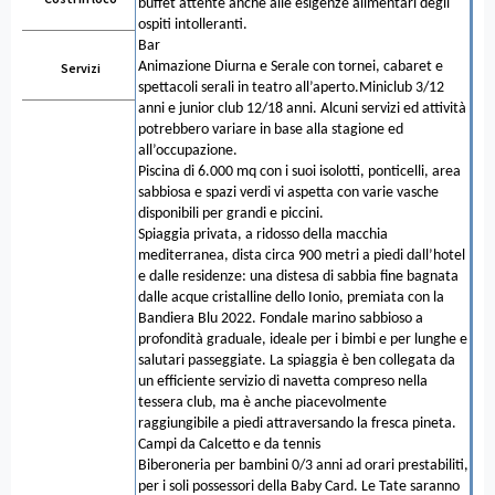
buffet attente anche alle esigenze alimentari degli
ospiti intolleranti.
Bar
Animazione Diurna e Serale con tornei, cabaret e
Servizi
spettacoli serali in teatro all’aperto.Miniclub 3/12
anni e junior club 12/18 anni. Alcuni servizi ed attività
potrebbero variare in base alla stagione ed
all’occupazione.
Piscina di 6.000 mq con i suoi isolotti, ponticelli, area
sabbiosa e spazi verdi vi aspetta con varie vasche
disponibili per grandi e piccini.
Spiaggia privata, a ridosso della macchia
mediterranea, dista circa 900 metri a piedi dall’hotel
e dalle residenze: una distesa di sabbia fine bagnata
dalle acque cristalline dello Ionio, premiata con la
Bandiera Blu 2022. Fondale marino sabbioso a
profondità graduale, ideale per i bimbi e per lunghe e
salutari passeggiate. La spiaggia è ben collegata da
un efficiente servizio di navetta compreso nella
tessera club, ma è anche piacevolmente
raggiungibile a piedi attraversando la fresca pineta.
Campi da Calcetto e da tennis
Biberoneria per bambini 0/3 anni ad orari prestabiliti,
per i soli possessori della Baby Card. Le Tate saranno