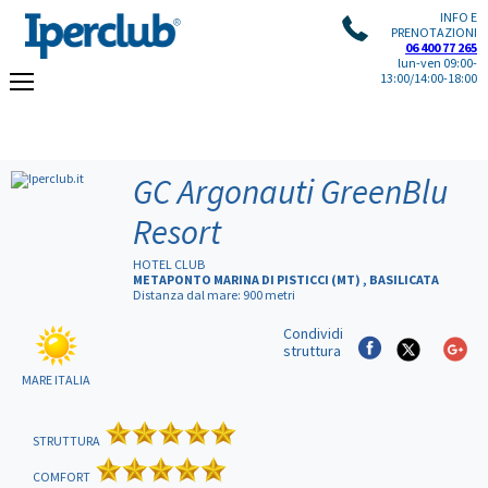
INFO E
PRENOTAZIONI
06 400 77 265
lun-ven 09:00-
13:00/14:00-18:00
GC Argonauti GreenBlu
Resort
HOTEL CLUB
METAPONTO MARINA DI PISTICCI (MT) , BASILICATA
Distanza dal mare: 900 metri
Condividi
struttura
MARE ITALIA
STRUTTURA
COMFORT