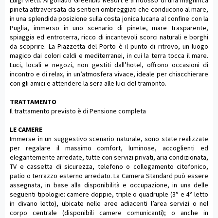
Luigi Vietti. Argonauti Greenblu Resort è a ridosso di una magnifica
pineta attraversata da sentieri ombreggiati che conducono al mare,
in una splendida posizione sulla costa jonica lucana al confine con la
Puglia, immerso in uno scenario di pinete, mare trasparente,
spiaggia ed entroterra, ricco di incantevoli scorci naturali e borghi
da scoprire. La Piazzetta del Porto è il punto di ritrovo, un luogo
magico dai colori caldi e mediterranei, in cui la terra tocca il mare.
Luci, locali e negozi, non gestiti dall’hotel, offrono occasioni di
incontro e di relax, in un’atmosfera vivace, ideale per chiacchierare
con gli amici e attendere la sera alle luci del tramonto.
TRATTAMENTO
Il trattamento previsto è di Pensione completa
LE CAMERE
Immerse in un suggestivo scenario naturale, sono state realizzate
per regalare il massimo comfort, luminose, accoglienti ed
elegantemente arredate, tutte con servizi privati, aria condizionata,
TV e cassetta di sicurezza, telefono o collegamento citofonico,
patio o terrazzo esterno arredato. La Camera Standard può essere
assegnata, in base alla disponibilità e occupazione, in una delle
seguenti tipologie: camere doppie, triple o quadruple (3° e 4° letto
in divano letto), ubicate nelle aree adiacenti l’area servizi o nel
corpo centrale (disponibili camere comunicanti); o anche in