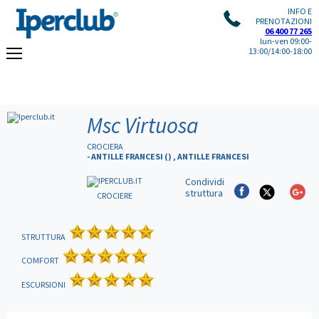
INFO E
PRENOTAZIONI
06 400 77 265
lun-ven 09:00-
13:00/14:00-18:00
Msc Virtuosa
CROCIERA
- ANTILLE FRANCESI () , ANTILLE FRANCESI
Condividi
struttura
CROCIERE
STRUTTURA
COMFORT
ESCURSIONI