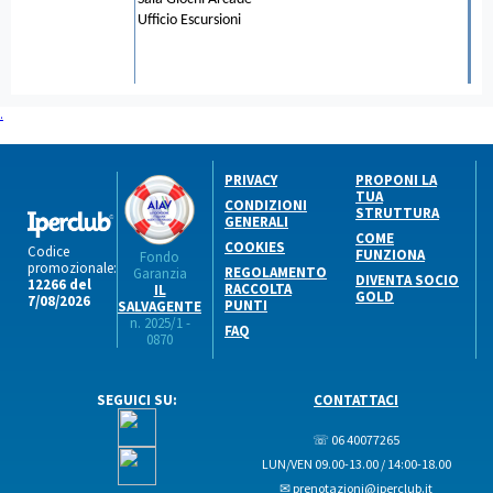
Ufficio Escursioni
.
PRIVACY
PROPONI LA
TUA
CONDIZIONI
STRUTTURA
GENERALI
COME
COOKIES
Codice
FUNZIONA
Fondo
promozionale:
REGOLAMENTO
Garanzia
DIVENTA SOCIO
12266 del
RACCOLTA
IL
GOLD
7/08/2026
PUNTI
SALVAGENTE
n. 2025/1 -
FAQ
0870
SEGUICI SU:
CONTATTACI
☏ 06 40077265
LUN/VEN 09.00-13.00 / 14:00-18.00
✉ prenotazioni@iperclub.it