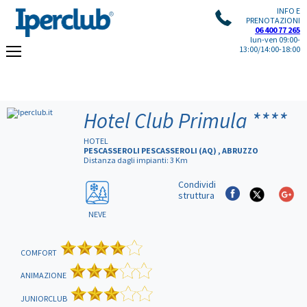
INFO E
PRENOTAZIONI
06 400 77 265
lun-ven 09:00-
13:00/14:00-18:00
Hotel Club Primula
****
HOTEL
PESCASSEROLI PESCASSEROLI (AQ) , ABRUZZO
Distanza dagli impianti: 3 Km
Condividi
struttura
NEVE
COMFORT
ANIMAZIONE
JUNIORCLUB