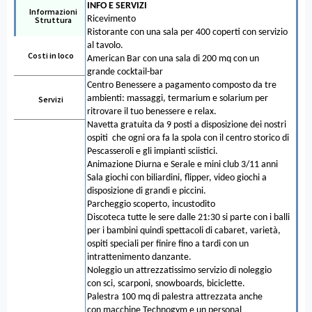
INFO E SERVIZI
Informazioni
Ricevimento
Struttura
Ristorante con una sala per 400 coperti con servizio
al tavolo.
Costi in loco
American Bar con una sala di 200 mq con un
grande cocktail-bar
Centro Benessere a pagamento composto da tre
ambienti: massaggi, termarium e solarium per
Servizi
ritrovare il tuo benessere e relax.
Navetta gratuita da 9 posti a disposizione dei nostri
ospiti che ogni ora fa la spola con il centro storico di
Pescasseroli e gli impianti sciistici.
Animazione Diurna e Serale e mini club 3/11 anni
Sala giochi con biliardini, flipper, video giochi a
disposizione di grandi e piccini.
Parcheggio scoperto, incustodito
Discoteca tutte le sere dalle 21:30 si parte con i balli
per i bambini quindi spettacoli di cabaret, varietà,
ospiti speciali per finire fino a tardi con un
intrattenimento danzante.
Noleggio un attrezzatissimo servizio di noleggio
con sci, scarponi, snowboards, biciclette.
Palestra 100 mq di palestra attrezzata anche
con macchine Technogym e un personal