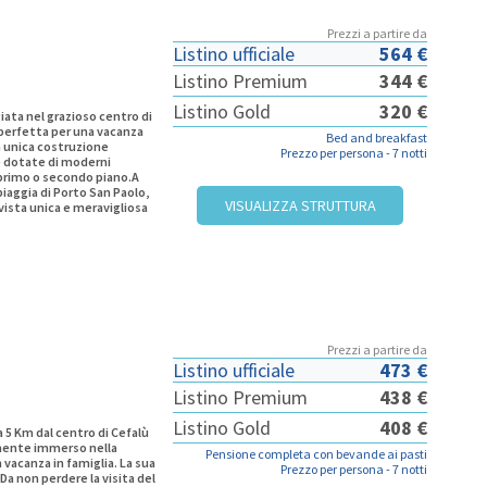
Prezzi a partire da
Listino ufficiale
564 €
Listino Premium
344 €
Listino Gold
320 €
egiata nel grazioso centro di
 perfetta per una vacanza
Bed and breakfast
a unica costruzione
Prezzo per persona -
7 notti
e dotate di moderni
 primo o secondo piano.A
iaggia di Porto San Paolo,
VISUALIZZA STRUTTURA
 vista unica e meravigliosa
fre ai turisti qualsiasi
ette e vicino ai vivaci
Prezzi a partire da
Listino ufficiale
473 €
Listino Premium
438 €
Listino Gold
408 €
a 5 Km dal centro di Cefalù
talmente immerso nella
Pensione completa con bevande ai pasti
 vacanza in famiglia. La sua
Prezzo per persona -
7 notti
Da non perdere la visita del