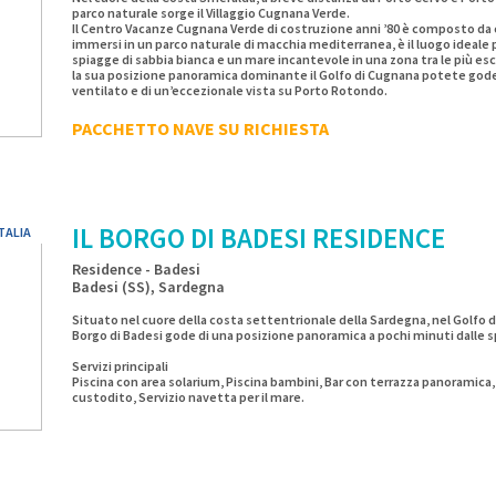
parco naturale sorge il Villaggio Cugnana Verde.
Il Centro Vacanze Cugnana Verde di costruzione anni ’80 è composto da 
immersi in un parco naturale di macchia mediterranea, è il luogo ideale
spiagge di sabbia bianca e un mare incantevole in una zona tra le più es
la sua posizione panoramica dominante il Golfo di Cugnana potete gode
ventilato e di un’eccezionale vista su Porto Rotondo.
PACCHETTO NAVE SU RICHIESTA
IL BORGO DI BADESI RESIDENCE
TALIA
Residence - Badesi
Badesi (SS), Sardegna
Situato nel cuore della costa settentrionale della Sardegna, nel Golfo del
Borgo di Badesi gode di una posizione panoramica a pochi minuti dalle s
Servizi principali
Piscina con area solarium, Piscina bambini, Bar con terrazza panoramica
custodito, Servizio navetta per il mare.
A circa 300 metri dal centro del paese
Vicino a negozi, ristoranti e servizi
Distanze principali:
Porto/Aeroporto Olbia: 80 km
Porto Torres: 52 km