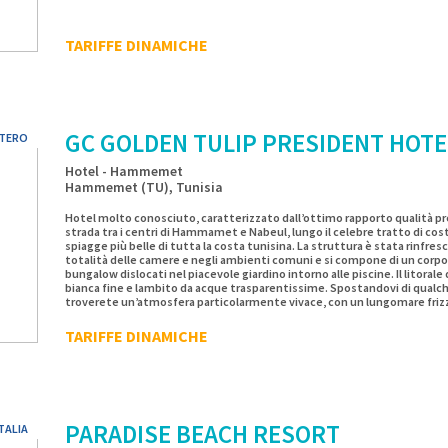
TARIFFE DINAMICHE
GC GOLDEN TULIP PRESIDENT HOTE
TERO
Hotel - Hammemet
Hammemet (TU), Tunisia
Hotel molto conosciuto, caratterizzato dall’ottimo rapporto qualità p
strada tra i centri di Hammamet e Nabeul, lungo il celebre tratto di cos
spiagge più belle di tutta la costa tunisina. La struttura è stata rinfr
totalità delle camere e negli ambienti comuni e si compone di un corpo c
bungalow dislocati nel piacevole giardino intorno alle piscine. Il litorale
bianca fine e lambito da acque trasparentissime. Spostandovi di qualch
troverete un’atmosfera particolarmente vivace, con un lungomare frizz
intrattenimenti di ogni genere, tra beach bar, ristoranti e locali. Per co
rinunciare all’uscita serale, immancabile una tappa nella zona di Ham
TARIFFE DINAMICHE
raggiungibile con una corsa in taxi e pochi dinari. Si tratta di un’area por
costruzione ubicata nella parte più moderna della città, che ospita loca
di divertimento. Ristoranti caratteristici animano anche il centro sto
emblema della vita notturna locale. A questo proposito consigliamo una
ristorante tipico specializzato nella gargoulette: carne di agnello con
per sei ore in un coccio chiuso che viene rotto di fronte a voi prima che i
PARADISE BEACH RESORT
Assolutamente degna di menzione poi la Medina, considerata una delle 
TALIA
la Tunisia. Le bellissime ceramiche di Nabeul e il centro di lavorazione 