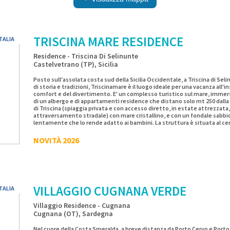
TRISCINA MARE RESIDENCE
TALIA
Residence - Triscina Di Selinunte
Castelvetrano (TP), Sicilia
Posto sull'assolata costa sud della Sicilia Occidentale, a Triscina di Selin
di storia e tradizioni, Triscinamare è il luogo ideale per una vacanza all'in
comfort e del divertimento. E' un complesso turistico sul mare, immer
di un albergo e di appartamenti residence che distano solo mt 250 dalla
di Triscina (spiaggia privata e con accesso diretto, in estate attrezzat
attraversamento stradale) con mare cristallino, e con un fondale sabbi
lentamente che lo rende adatto ai bambini. La struttura è situata al ce
occidentale della Sicilia, nella frazione balneare Triscina di Selinunte, in 
pochi Km da Palermo, in un territorio ricco di tradizioni e di testimonian
NOVITÀ 2026
km dal Parco Archeologico di Selinunte; gode di una posizione da cui è fa
numerosi siti archeologici e naturalistici più importanti della Sicilia O
visitare luoghi di interesse tra i più belli della zona.
VILLAGGIO CUGNANA VERDE
TALIA
Villaggio Residence - Cugnana
Cugnana (OT), Sardegna
Nel cuore della Costa Smeralda, a breve distanza da Porto Cervo e Porto