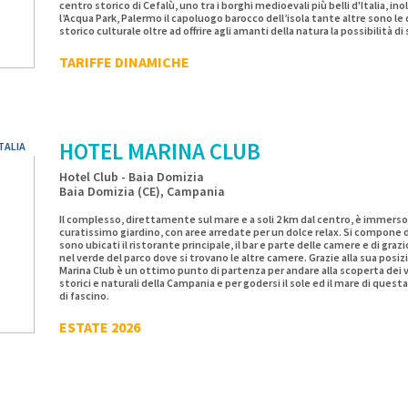
centro storico di Cefalù, uno tra i borghi medioevali più belli d'Italia, ino
l’Acqua Park, Palermo il capoluogo barocco dell’isola tante altre sono le
storico culturale oltre ad offrire agli amanti della natura la possibilità d
e paesaggi.
TARIFFE DINAMICHE
HOTEL MARINA CLUB
TALIA
Hotel Club - Baia Domizia
Baia Domizia (CE), Campania
Il complesso, direttamente sul mare e a soli 2 km dal centro, è immerso
curatissimo giardino, con aree arredate per un dolce relax. Si compone 
sono ubicati il ristorante principale, il bar e parte delle camere e di gr
nel verde del parco dove si trovano le altre camere. Grazie alla sua posiz
Marina Club è un ottimo punto di partenza per andare alla scoperta dei vic
storici e naturali della Campania e per godersi il sole ed il mare di quest
di fascino.
ESTATE 2026