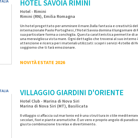
HOTEL SAVOIA RIMINI
TALIA
Hotel - Rimini
Rimini (RN), Emilia Romagna
Un hotel progettato per ammirare il mare.Dalla fantasia e creatività del
internazionale Paolo Portoghesi, l’Hotel Savoia domina il lungomare di 
sua particolare forma a conchiglia. Questa caratteristica permette di a
una meravigliosa vista mare. Ogni dettaglio che troverai al suo interno
attenzione e ricerca per i materiali utilizzati: scopri i servizi 4 stelle di 
soggiorno che ti farà emozionare.
NOVITÀ ESTATE 2026
VILLAGGIO GIARDINI D'ORIENTE
TALIA
Hotel Club - Marina di Nova Siri
Marina di Nova Siri (MT), Basilicata
Il villaggio si affaccia sul mar Ionio ed è una struttura in stile mediterran
secolari, fiori e piante aromatiche. È un vero e proprio angolo di paradi
giusta combinazione tra relax e divertimento.