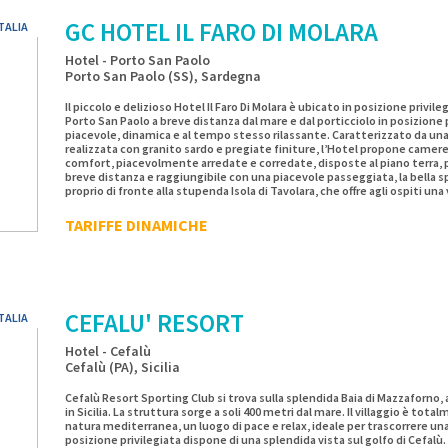
Alghero: 80 km
GC HOTEL IL FARO DI MOLARA
TALIA
Località vicine: Castelsardo, Stintino, Santa Teresa di Gallura
Hotel - Porto San Paolo
Porto San Paolo (SS), Sardegna
Il piccolo e delizioso Hotel Il Faro Di Molara è ubicato in posizione privil
Porto San Paolo a breve distanza dal mare e dal porticciolo in posizione
piacevole, dinamica e al tempo stesso rilassante. Caratterizzato da un
realizzata con granito sardo e pregiate finiture, l’Hotel propone camer
comfort, piacevolmente arredate e corredate, disposte al piano terra,
breve distanza e raggiungibile con una piacevole passeggiata, la bella sp
proprio di fronte alla stupenda Isola di Tavolara, che offre agli ospiti una
con un mare limpido e cristallino. Il gradevole centro di Porto San Paolo of
tipo di servizio, a breve distanza dalle numerose bellissime spiagge e cal
TARIFFE DINAMICHE
centri di San Teodoro e della Costa Smeralda.
CEFALU' RESORT
TALIA
Hotel - Cefalù
Cefalù (PA), Sicilia
Cefalù Resort Sporting Club si trova sulla splendida Baia di Mazzaforno, 
in Sicilia. La struttura sorge a soli 400 metri dal mare. Il villaggio è to
natura mediterranea, un luogo di pace e relax, ideale per trascorrere una
posizione privilegiata dispone di una splendida vista sul golfo di Cefalù. 