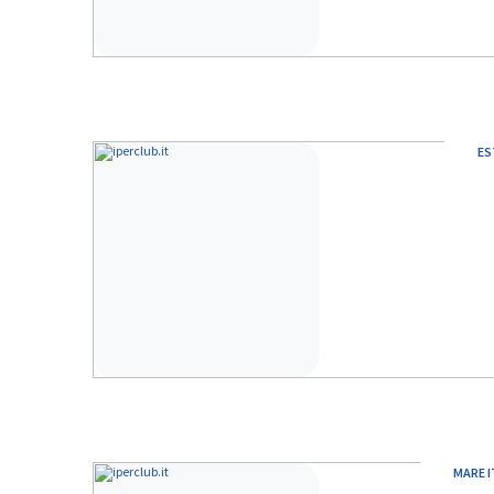
ES
MARE I