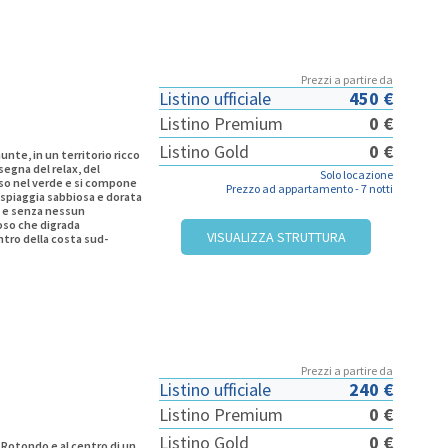
Prezzi a partire da
Listino ufficiale
450 €
Listino Premium
0 €
Listino Gold
0 €
unte, in un territorio ricco
segna del relax, del
Solo locazione
so nel verde e si compone
Prezzo ad appartamento -
7 notti
 spiaggia sabbiosa e dorata
a, e senza nessun
oso che digrada
VISUALIZZA STRUTTURA
ntro della costa sud-
provincia di Trapani e a
ze archeologiche, a soli 3
cile raggiungere in auto i
ccidentale e consente di
Prezzi a partire da
Listino ufficiale
240 €
Listino Premium
0 €
Listino Gold
0 €
 Rotondo e al centro di un