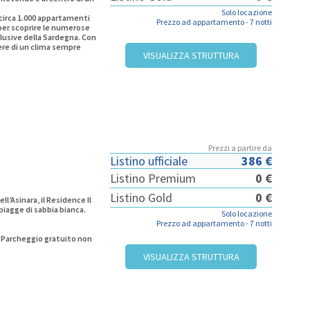
Solo locazione
circa 1.000 appartamenti
Prezzo ad appartamento -
7 notti
 per scoprire le numerose
clusive della Sardegna. Con
re di un clima sempre
VISUALIZZA STRUTTURA
Prezzi a partire da
Listino ufficiale
386 €
Listino Premium
0 €
Listino Gold
0 €
l’Asinara, il Residence Il
piagge di sabbia bianca.
Solo locazione
Prezzo ad appartamento -
7 notti
, Parcheggio gratuito non
VISUALIZZA STRUTTURA