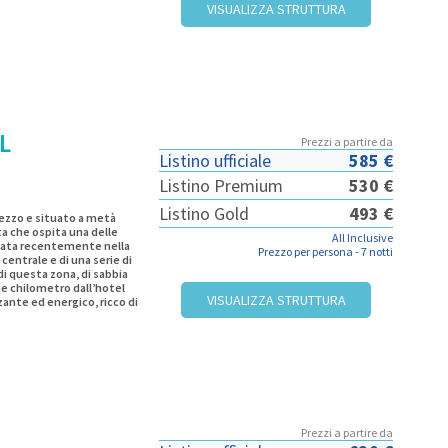
VISUALIZZA STRUTTURA
L
Prezzi a partire da
Listino ufficiale
585 €
Listino Premium
530 €
Listino Gold
493 €
rezzo e situato a metà
ta che ospita una delle
All Inclusive
escata recentemente nella
Prezzo per persona -
7 notti
entrale e di una serie di
 di questa zona, di sabbia
e chilometro dall’hotel
VISUALIZZA STRUTTURA
ante ed energico, ricco di
loro che non vogliono
mamet Yasmine,
tuale turistica di recente
li alla moda e ogni genere
rico di Hammamet, altro
 capatina da Ettahrir,
 patate e pomodoro cotti
l piatto venga servito.
più spettacolari di tutta
Prezzi a partire da
dove potrete ammirare gli