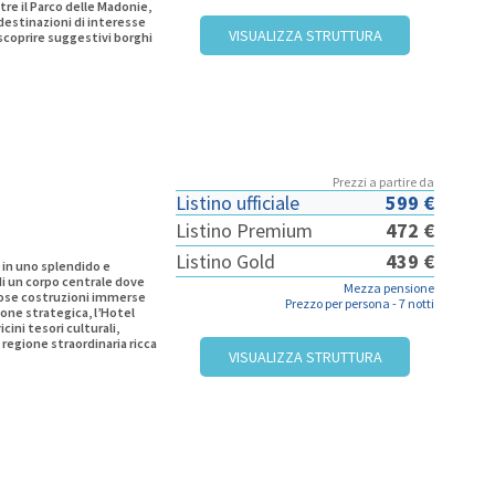
ltre il Parco delle Madonie,
 destinazioni di interesse
VISUALIZZA STRUTTURA
i scoprire suggestivi borghi
Prezzi a partire da
Listino ufficiale
599 €
Listino Premium
472 €
Listino Gold
439 €
 in uno splendido e
di un corpo centrale dove
Mezza pensione
aziose costruzioni immerse
Prezzo per persona -
7 notti
ione strategica, l’Hotel
ini tesori culturali,
a regione straordinaria ricca
VISUALIZZA STRUTTURA