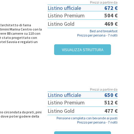
Prezzi a partire da
Listino ufficiale
672 €
Listino Premium
504 €
Listino Gold
469 €
l’architetto di fama
Rimini Marina Centro con la
Bed and breakfast
vere 88 camere su 110 con
Prezzo per persona -
7 notti
 è stato progettato con
Hotel Savoia e regalati un
VISUALIZZA STRUTTURA
Prezzi a partire da
Listino ufficiale
650 €
Listino Premium
512 €
Listino Gold
477 €
eo circondata da prati, pini
so dove poter godere della
Pensione completa con bevande ai pasti
Prezzo per persona -
7 notti